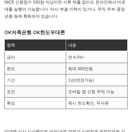
NICE 신용점수 590점 이상이면 서류 제출 없이도 온라인에서 바로
대출 실행이 가능합니다. 타사 부결 이력이 있거나, 무직 주부·중장
년층 등에 특화되어 있습니다.
OK저축은행 OK한도우대론
항목
내용
금리
연 6.5%~
한도
최대 300만원
기간
1년(연장가능)
조건
모바일·앱 신청 무직 가능
특징
즉시 한도확인, 무서류
비대면 심사 시스템으로 승인/거절 여부가 신속하게 결정되므로 실