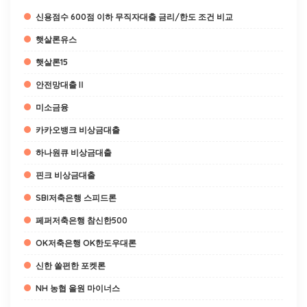
신용점수 600점 이하 무직자대출 금리/한도 조건 비교
햇살론유스
햇살론15
안전망대출Ⅱ
미소금융
카카오뱅크 비상금대출
하나원큐 비상금대출
핀크 비상금대출
SBI저축은행 스피드론
페퍼저축은행 참신한500
OK저축은행 OK한도우대론
신한 쏠편한 포켓론
NH 농협 올원 마이너스