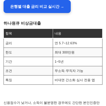
은행별 대출 금리 비교 실시간 →
하나원큐 비상금대출
항목
내용
금리
연 5.7~12.63%
한도
최대 300만원
기간
1~5년
조건
무소득·무직자 가능
특징
비대면 간소화 심사 전용 앱
신용점수가 낮거나, 소득이 불분명한 경우에도 간단한 본인인증만