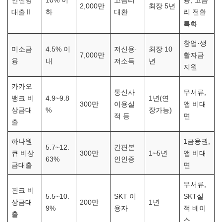
안전망
10% 이
고금리
융, 고금
2,000만
최장 5년
대출Ⅱ
하
대환
리 전환
특화
창업·생
미소금
4.5% 이
저신용·
최장 10
7,000만
활자금
융
내
저소득
년
지원
카카오
통신사
무서류,
뱅크 비
4.9~9.8
1년(연
300만
이용실
앱 비대
상금대
%
장가능)
적 등
면
출
하나원
1금융권,
5.7~12.
간편본
큐 비상
300만
1~5년
앱 비대
63%
인인증
금대출
면
무서류,
핀크 비
5.5~10.
SKT 이
SKT실
상금대
200만
1년
9%
용자
적 베이
출
스