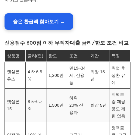
이 되고 있습니다.
숨은 환급액 찾아보기 →
신용점수 600점 이하 무직자대출 금리/한도 조건 비교
상품명
금리(연)
한도
조건
기간
특징
만19~34
취업 후
햇살론
4.5~6.5
최장 15
1,200만
세, 신용
상환 유
유스
%
년
등
예
지역보
하위
햇살론
8.5% 내
증 제공,
1,500만
20% 신
최장 5년
15
외
용도 제
용자
한 없음
정책금