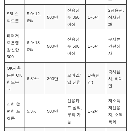
신용점
2금융권,
SBI 스
5.0~12.
500만
수 350
1~5년
심사완
피드론
6%
이상
화
페퍼저
신용점
무서류,
축은행
6.9~18.
500만
수 590
1~5년
간편심
참신한
0%
이상
사
500
OK저축
즉시심
은행 OK
모바일/
1년(연
6.5%~
300만
사, 비대
한도우
앱 신청
장)
면
대
신용카
저소득·
신한 쏠
드 실적,
저신용
편한 포
5.3%
500만
1~2년
무직 가
자, 소액
켓론
능
특화