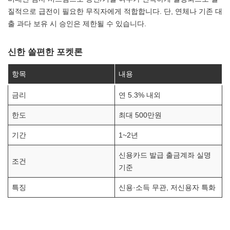
질적으로 급전이 필요한 무직자에게 적합합니다. 단, 연체나 기존 대
출 과다 보유 시 승인은 제한될 수 있습니다.
신한 쏠편한 포켓론
항목
내용
금리
연 5.3% 내외
한도
최대 500만원
기간
1~2년
신용카드 발급 출금계좌 실명
조건
기준
특징
신용·소득 무관, 저신용자 특화