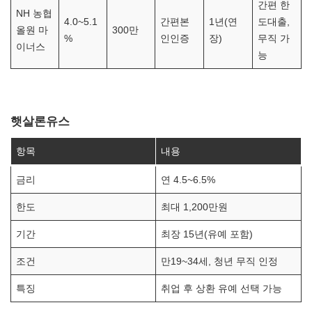
간편 한
NH 농협
4.0~5.1
간편본
1년(연
도대출,
올원 마
300만
%
인인증
장)
무직 가
이너스
능
햇살론유스
항목
내용
금리
연 4.5~6.5%
한도
최대 1,200만원
기간
최장 15년(유예 포함)
조건
만19~34세, 청년 무직 인정
특징
취업 후 상환 유예 선택 가능