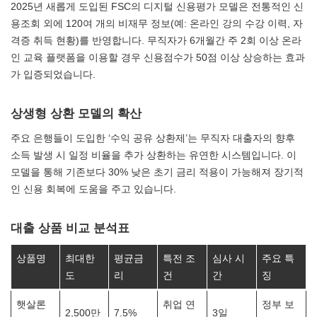
2025년 새롭게 도입된 FSC의 디지털 신용평가 모델은 전통적인 신
용조회 외에 120여 개의 비재무 정보(예: 온라인 강의 수강 이력, 자
격증 취득 현황)를 반영합니다. 무직자가 6개월간 주 2회 이상 온라
인 교육 플랫폼을 이용할 경우 신용점수가 50점 이상 상승하는 효과
가 입증되었습니다.
상생형 상환 모델의 확산
주요 은행들이 도입한 ‘수익 공유 상환제’는 무직자 대출자의 향후
소득 발생 시 일정 비율을 추가 상환하는 유연한 시스템입니다. 이
모델을 통해 기존보다 30% 낮은 초기 금리 적용이 가능해져 장기적
인 신용 회복에 도움을 주고 있습니다.
대출 상품 비교 분석표
상품명
최대한
평균금
특전 조
심사 시
주요 특
도
리
건
간
징
햇살론
취업 연
정부 보
2,500만
7.5%
3일