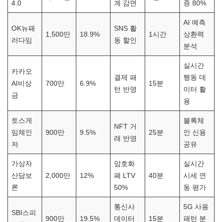
4.0
계 감면
증 80%
AI 예측
OK뉴패
SNS 활
1,500만
18.9%
1시간
상환력
러다임
동 할인
분석
실시간
카카오
결제 패
행동 데
AI비상
700만
6.9%
15분
턴 반영
이터 활
금
용
토스게
블록체
NFT 거
임체인
900만
9.5%
25분
인 신용
래 반영
저
공유
가상자
암호화
실시간
산담보
2,000만
12%
폐 LTV
40분
시세 연
론
50%
동 평가
통신사
5G 사용
SBI스피
900만
19.5%
데이터
15분
패턴 분