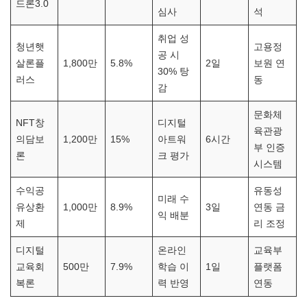
드론3.0
심사
석
취업 성
청년햇
고용정
공 시
살론플
1,800만
5.8%
2일
보원 연
30% 탕
러스
동
감
문화체
NFT창
디지털
육관광
의담보
1,200만
15%
아트워
6시간
부 인증
론
크 평가
시스템
수익공
유동성
미래 수
유상환
1,000만
8.9%
3일
연동 금
익 배분
제
리 조정
디지털
온라인
교육부
교육회
500만
7.9%
학습 이
1일
플랫폼
복론
력 반영
연동