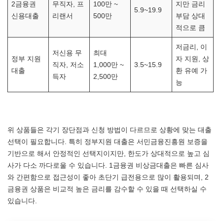
2금융권
무직자, 프
100만 ~
지만 금리
5.9~19.9
신용대출
리랜서
500만
부담 상대
적으로 큼
저금리, 이
저신용 무
최대
정부 지원
자 지원, 상
직자, 저소
1,000만 ~
3.5~15.9
대출
환 유예 가
득자
2,500만
능
위 상품들은 각기 장단점과 신청 방법이 다르므로 상황에 맞는 대출
선택이 필요합니다. 특히 정부지원 대출은 서민금융진흥원 보증을
기반으로 해서 안정적인 선택지이지만, 한도가 상대적으로 높고 심
사가 다소 까다로울 수 있습니다. 1금융권 비상금대출은 빠른 심사
와 간편함으로 접근성이 좋아 초단기 급전용으로 많이 활용되며, 2
금융권 상품은 비교적 높은 금리를 감수할 수 있을 때 선택하실 수
있습니다.