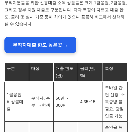
무직자분들을 위한 신용대출 소액 상품들은 크게 1금융권, 2금융권,
그리고 정부 지원 대출로 구분됩니다. 각각 특징이 다르고 대출 한
도, 금리 및 심사 기준 등이 차이가 있으니 꼼꼼히 비교해서 선택하
실 수 있습니다.
무직자대출 한도 높은곳 →
구분
대상
대출 한도
금리(연,
특징
(원)
%)
모바일 간
1금융권
편 신청, 소
무직자, 주
50만 ~
비상금대
4.35~15
득증빙 불
부, 대학생
300만
출
필요, 당일
입금 가능
승인율 높