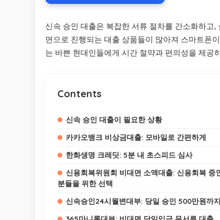
신속 승인 대출은 복잡한 서류 절차를 간소화하고,
면으로 진행되는 대출 상품들이 많아져 스마트폰이나
는 바쁜 현대인들에게 시간 절약과 편의성을 제공하
Contents
신속 승인 대출이 필요한 상황
카카오뱅크 비상금대출: 모바일로 간편하게
한화생명 크레딧: 5분 내 초스피드 심사
신용회복위원회 비대면 소액대출: 신용회복 중
분들을 위한 선택
신속승인24시월변대부: 당일 승인 500만원까
365마니론대부: 비대면 당일입금 무서류 대출