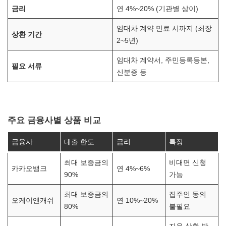
금리
연 4%~20% (기관별 상이)
임대차 계약 만료 시까지 (최장
상환 기간
2~5년)
임대차 계약서, 주민등록등본,
필요 서류
신분증 등
주요 금융사별 상품 비교
금융사
대출 한도
금리
특징
최대 보증금의
비대면 신청
카카오뱅크
연 4%~6%
90%
가능
최대 보증금의
집주인 동의
오케이앤캐쉬
연 10%~20%
80%
불필요