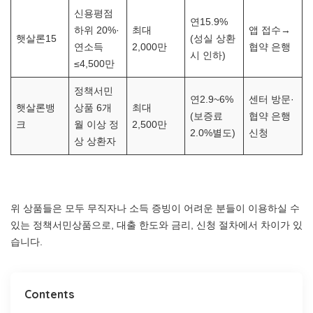
신용평점
연15.9%
하위 20%·
최대
앱 접수→
햇살론15
(성실 상환
연소득
2,000만
협약 은행
시 인하)
≤4,500만
정책서민
연2.9~6%
센터 방문·
햇살론뱅
상품 6개
최대
(보증료
협약 은행
크
월 이상 정
2,500만
2.0%별도)
신청
상 상환자
위 상품들은 모두 무직자나 소득 증빙이 어려운 분들이 이용하실 수
있는 정책서민상품으로, 대출 한도와 금리, 신청 절차에서 차이가 있
습니다.
Contents