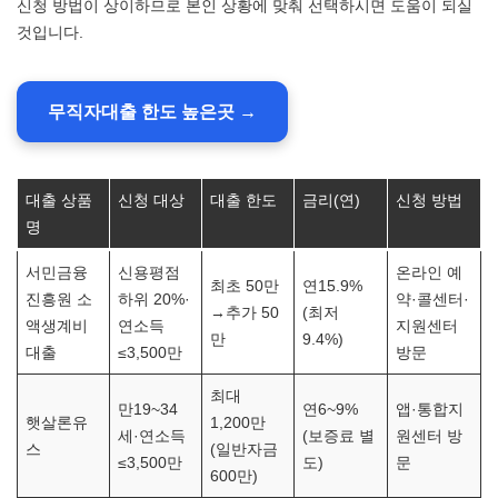
신청 방법이 상이하므로 본인 상황에 맞춰 선택하시면 도움이 되실
것입니다.
무직자대출 한도 높은곳 →
대출 상품
신청 대상
대출 한도
금리(연)
신청 방법
명
서민금융
신용평점
온라인 예
최초 50만
연15.9%
진흥원 소
하위 20%·
약·콜센터·
→추가 50
(최저
액생계비
연소득
지원센터
만
9.4%)
대출
≤3,500만
방문
최대
만19~34
연6~9%
앱·통합지
햇살론유
1,200만
세·연소득
(보증료 별
원센터 방
스
(일반자금
≤3,500만
도)
문
600만)