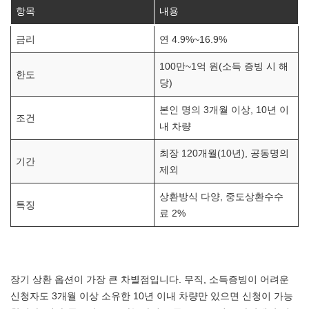
항목
내용
금리
연 4.9%~16.9%
100만~1억 원(소득 증빙 시 해
한도
당)
본인 명의 3개월 이상, 10년 이
조건
내 차량
최장 120개월(10년), 공동명의
기간
제외
상환방식 다양, 중도상환수수
특징
료 2%
장기 상환 옵션이 가장 큰 차별점입니다. 무직, 소득증빙이 어려운
신청자도 3개월 이상 소유한 10년 이내 차량만 있으면 신청이 가능