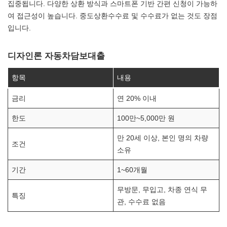
집중됩니다. 다양한 상환 방식과 스마트폰 기반 간편 신청이 가능하
여 접근성이 높습니다. 중도상환수수료 및 수수료가 없는 것도 장점
입니다.
디자인론 자동차담보대출
항목
내용
금리
연 20% 이내
한도
100만~5,000만 원
만 20세 이상, 본인 명의 차량
조건
소유
기간
1~60개월
무방문, 무입고, 차종 연식 무
특징
관, 수수료 없음