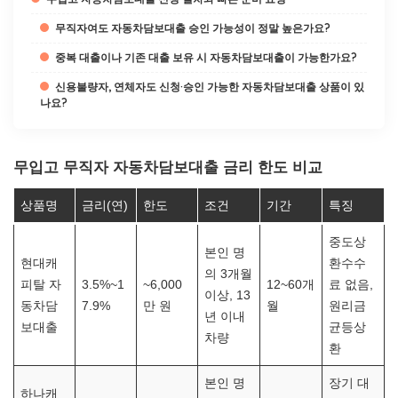
무직자여도 자동차담보대출 승인 가능성이 정말 높은가요?
중복 대출이나 기존 대출 보유 시 자동차담보대출이 가능한가요?
신용불량자, 연체자도 신청·승인 가능한 자동차담보대출 상품이 있
나요?
무입고 무직자 자동차담보대출 금리 한도 비교
상품명
금리(연)
한도
조건
기간
특징
중도상
본인 명
현대캐
환수수
의 3개월
피탈 자
3.5%~1
~6,000
12~60개
료 없음,
이상, 13
동차담
7.9%
만 원
월
원리금
년 이내
보대출
균등상
차량
환
본인 명
장기 대
하나캐