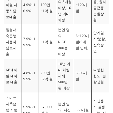
의 3개월
출, 원리
피털 자
4.9%~1
100만
~120개
이상, 10
금균등
동차담
6.9%
~1억 원
월
년 이내
분할상
보대출
차량
환
웰컴저
본인 명
만기일
축은행
의,
6~120개
7.9%~1
시/분할,
자동차
~1억 원
NICE
월(6개
9.9%
신속승
담보대
300점
월 단위)
인
출
이상
10년 이
KB캐피
내 차량,
다양한
4.8%~1
200만
6~96개
탈 내차
시세
한도, 분
9.9%
~2억 원
월
로 대출
500만
할상환
원 이상
스마트
저신용
저축은
본인 명
5.9%~1
~7,000
자 실행
행 자동
의, 저신
~60개월