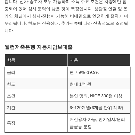
합니다. 신차·중고차 모두 가능하며 소득 주요 조건은 차량에만 집
중되어 있어 심사 문턱이 낮은 것이 특징입니다. 상담원 연결 및 온
라인 채널에서 심사-진행이 가능해 비대면으로 안전하게 절차가 마
무리됩니다. 한도는 신용상태, 추가서류에 따라 신축적으로 조정됩
니다.
웰컴저축은행 자동차담보대출
항목
내용
금리
연 7.9%~19.9%
한도
최대 1억 원
조건
본인 명의, NICE 300점 이상
기간
6~120개월(6개월 단위 계약)
저신용자 가능, 만기일시/원리
특징
금균등 분할