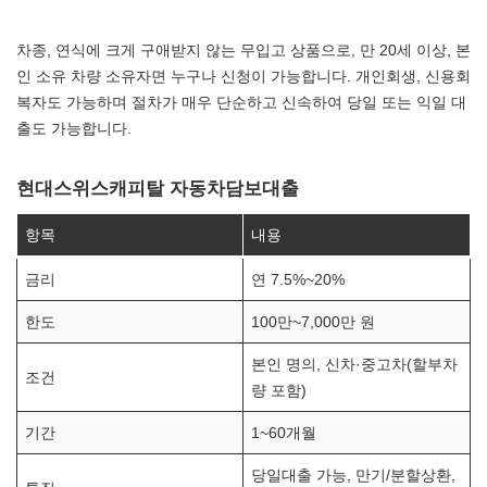
차종, 연식에 크게 구애받지 않는 무입고 상품으로, 만 20세 이상, 본
인 소유 차량 소유자면 누구나 신청이 가능합니다. 개인회생, 신용회
복자도 가능하며 절차가 매우 단순하고 신속하여 당일 또는 익일 대
출도 가능합니다.
현대스위스캐피탈 자동차담보대출
항목
내용
금리
연 7.5%~20%
한도
100만~7,000만 원
본인 명의, 신차·중고차(할부차
조건
량 포함)
기간
1~60개월
당일대출 가능, 만기/분할상환,