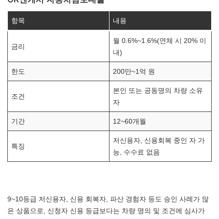
항목
내용
월 0.6%~1.6%(연체 시 20% 이
금리
내)
한도
200만~1억 원
본인 또는 공동명의 차량 소유
조건
자
기간
12~60개월
저신용자, 신용회복 중인 자 가
특징
능, 수수료 없음
9~10등급 저신용자, 신용 회복자, 파산 경험자 등도 승인 사례가 많
은 상품으로, 신청자 신용 등급보다는 차량 명의 및 조건에 심사가