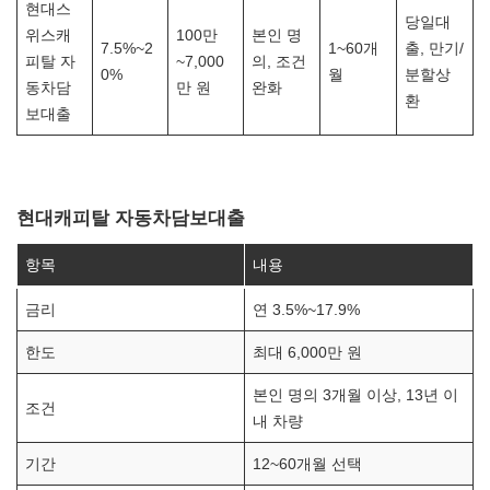
현대스
당일대
위스캐
100만
본인 명
7.5%~2
1~60개
출, 만기/
피탈 자
~7,000
의, 조건
0%
월
분할상
동차담
만 원
완화
환
보대출
현대캐피탈 자동차담보대출
항목
내용
금리
연 3.5%~17.9%
한도
최대 6,000만 원
본인 명의 3개월 이상, 13년 이
조건
내 차량
기간
12~60개월 선택