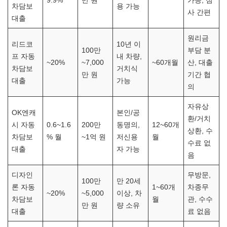
9.9%
만 원
가능, 심
차담보
용 가능
사 간편
대출
원리금
리드코
10년 이
100만
부담 분
프 자동
내 차량,
~20%
~7,000
~60개월
산, 대출
차담보
거치식
만 원
기간 협
대출
가능
의
자유상
OK엔캐
본인/공
환/거치
시 자동
0.6~1.6
200만
동명의,
12~60개
상환, 수
차담보
% 월
~1억 원
저신용
월
수료 없
대출
자 가능
음
디자인
무방문,
100만
만 20세
론 자동
1~60개
차종무
~20%
~5,000
이상, 차
차담보
월
관, 수수
만 원
량 소유
대출
료 없음