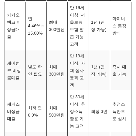
만 19세
카카오
이상, 서
연
마이너
뱅크 비
최대
울보증
1년 (연
4.46% ~
스 통장
상금대
300만원
보험 발
장 가능)
15.00%
방식
출
급 가능
고객
만 19세
케이뱅
이상, 자
별도 확
최대
1년 (연
즉시 대
크 비상
체 심사
인 필요
300만원
장 가능)
출 가능
금대출
통과 고
객
만 30세
페퍼스
이상, 추
추정소
최저 연
최대
비상금
정소득
최장 3년
득만으
6.9%
500만원
대출
활용 가
로 심사
능 고객