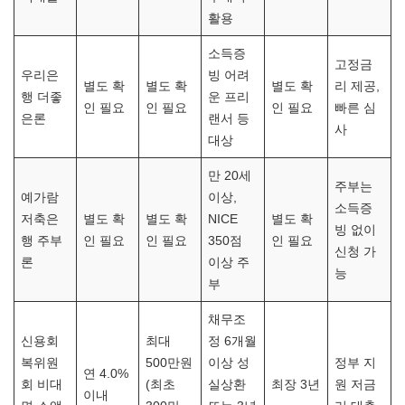
활용
소득증
고정금
우리은
빙 어려
별도 확
별도 확
별도 확
리 제공,
행 더좋
운 프리
인 필요
인 필요
인 필요
빠른 심
은론
랜서 등
사
대상
만 20세
주부는
예가람
이상,
소득증
저축은
별도 확
별도 확
NICE
별도 확
빙 없이
행 주부
인 필요
인 필요
350점
인 필요
신청 가
론
이상 주
능
부
채무조
신용회
최대
정 6개월
복위원
500만원
이상 성
정부 지
연 4.0%
회 비대
(최초
실상환
최장 3년
원 저금
이내