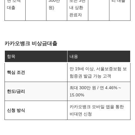
면 소액
300만
또는 3년
리 대출
대출
원)
내 상환
완료자
카카오뱅크 비상금대출
항목
내용
만 19세 이상, 서울보증보험 보
핵심 조건
험증권 발급 가능 고객
최대 300만 원 / 연 4.46% ~
한도/금리
15.00%
카카오뱅크 모바일 앱을 통한
신청 방식
비대면 신청