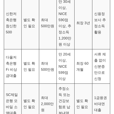
만 30세
이상,
신한저
NICE
신용정
축은행
별도 확
최대
590점
보사 추
최장 3년
참신한
인 필요
500만원
이상, 추
정소득
500
정소득
활용
1,200만
원 이상
만 20세
서류 제
다올저
이상,
출 없이
축은행
별도 확
최대
최장 60
NICE
신분증
Fi 비상
인 필요
500만원
개월
599점
만으로
금대출
이상
신청
추정소
SC제일
득 또는
최대
1금융권
은행 모
별도 확
건강보
별도 확
2,000만
비대면
바일 소
인 필요
험료 납
인 필요
원
대출
액대출
부내역