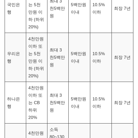
최대 3
국민은
는 5천
5백만원
10.5%
천5백만
최장 7년
행
만원 이
이내
이하
원
하 (하위
20%)
4천만원
이하 또
최대 3
우리은
는 5천
5백만원
10.5%
천5백만
최장 7년
행
만원 이
이내
이하
원
하 (하위
20%)
4천만원
이하 또
최대 3
하나은
5백만원
10.5%
는 CB
천5백만
최장 7년
행
이내
이하
하위
원
20%
소득
4천만원
80~130