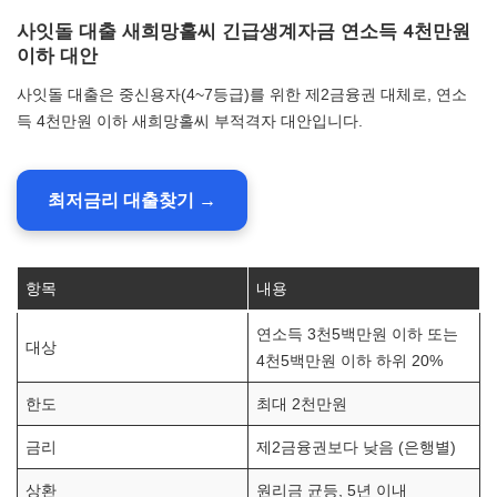
사잇돌 대출 새희망홀씨 긴급생계자금 연소득 4천만원
이하 대안
사잇돌 대출은 중신용자(4~7등급)를 위한 제2금융권 대체로, 연소
득 4천만원 이하 새희망홀씨 부적격자 대안입니다.
최저금리 대출찾기 →
항목
내용
연소득 3천5백만원 이하 또는
대상
4천5백만원 이하 하위 20%
한도
최대 2천만원
금리
제2금융권보다 낮음 (은행별)
상환
원리금 균등, 5년 이내