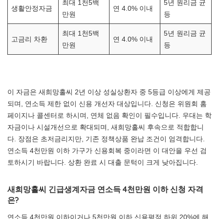
최대 1천5백
5년 원리금 균
생활안정자금
연 4.0% 이내
만원
등
최대 1천5백
5년 원리금 균
고금리 차환
연 4.0% 이내
만원
등
이 자금은 새희망홀씨 2년 이상 성실상환자 중 5등급 이상에게 제공
되며, 연소득 제한 없이 신용 개선자 대상입니다. 신청은 위원회 홈
페이지나 콜센터로 하시며, 연체 없음 확인이 필수입니다. 우대는 학
자금이나 시설개선으로 확대되며, 새희망홀씨 후속으로 적합합니
다. 장점은 초저금리지만, 기존 정책상품 완납 조건이 엄격합니다.
연소득 4천만원 이하 가구가 신용회복 중이라면 이 대안을 우선 검
토하시기 바랍니다. 상환 완료 시 대출 문턱이 크게 낮아집니다.
새희망홀씨 긴급생계자금 연소득 4천만원 이하 신청 자격
은?
연소득 4천만원 이하이거나 5천만원 이하 신용평점 하위 20%에 해