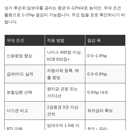
상가 후순위 담보대출 금리는 평균 6~12%대로 높지만, 우대 조건
활용으로 1~2%p 절감이 가능합니다. 주요 팁을 표로 확인하시기 바
랍니다.
우대 조건
적용 방법
절감 폭
나이스 840점 이상,
신용평점 향상
0.5~1.0%p
KCB 832점+
자동이체 등록, 매
급여/카드 실적
0.3~0.9%p
출 증빙
원리금 균등 또는
분할상환 선택
0.5%p 내외
거치1년
2금융권 3곳 이상
다기관 비교
최저금리 확보
견적
임대수익 1.5배 이
RTI 강화
한도↑ 금리↓