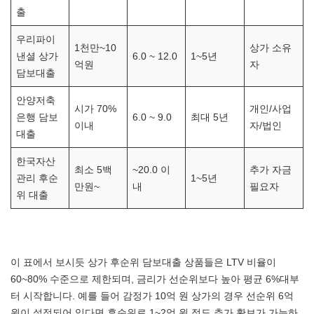
출
우리파이
1천만~10
상가 소유
낸셜 상가
6.0 ~ 12.0
1~5년
억원
자
담보대출
안양저축
시가 70%
개인/사업
은행 담보
6.0 ~ 9.0
최대 5년
이내
자/법인
대출
한국자산
최소 5백
~20.0 이
추가 자금
관리 후순
1~5년
만원~
내
필요자
위 대출
이 표에서 보시듯 상가 후순위 담보대출 상품들은 LTV 비율이
60~80% 수준으로 제한되며, 금리가 선순위보다 높아 평균 6%대부
터 시작합니다. 예를 들어 감정가 10억 원 상가의 경우 선순위 6억
원이 설정되어 있다면 후순위로 1~2억 원 정도 추가 확보가 가능하