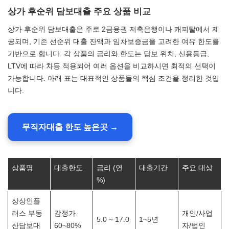
상가 후순위 담보대출 주요 상품 비교
상가 후순위 담보대출은 주로 2금융권 저축은행이나 캐피탈에서 제
공되며, 기존 선순위 대출 잔액과 임차보증금을 고려한 여유 한도를
기반으로 합니다. 각 상품의 금리와 한도는 담보 위치, 신용등급,
LTV에 따라 차등 적용되어 여러 옵션을 비교하시면 최적의 선택이
가능합니다. 아래 표는 대표적인 상품들의 핵심 조건을 정리한 것입
니다.
무직자대출 한도 높은곳 →
상품명
대출한도
금리 (연
대출기간
주요 대상
%)
상상인플
러스 부동
감정가
개인/사업
5.0 ~ 17.0
1~5년
산담보대
60~80%
자/법인