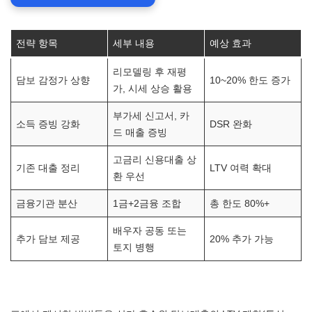
전략 항목
세부 내용
예상 효과
리모델링 후 재평
담보 감정가 상향
10~20% 한도 증가
가, 시세 상승 활용
부가세 신고서, 카
소득 증빙 강화
DSR 완화
드 매출 증빙
고금리 신용대출 상
기존 대출 정리
LTV 여력 확대
환 우선
금융기관 분산
1금+2금융 조합
총 한도 80%+
배우자 공동 또는
추가 담보 제공
20% 추가 가능
토지 병행