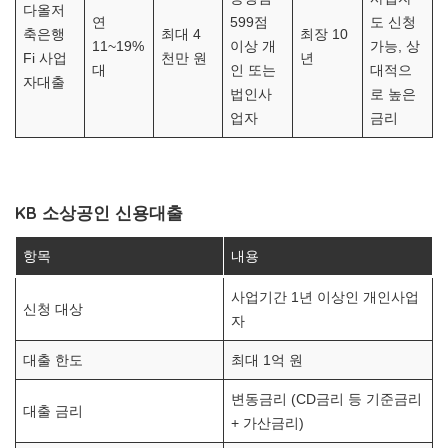
다올저
연
599점
도 신청
축은행
최대 4
최장 10
11~19%
이상 개
가능, 상
Fi 사업
천만 원
년
대
인 또는
대적으
자대출
법인사
로 높은
업자
금리
KB 소상공인 신용대출
항목
내용
사업기간 1년 이상인 개인사업
신청 대상
자
대출 한도
최대 1억 원
변동금리 (CD금리 등 기준금리
대출 금리
+ 가산금리)