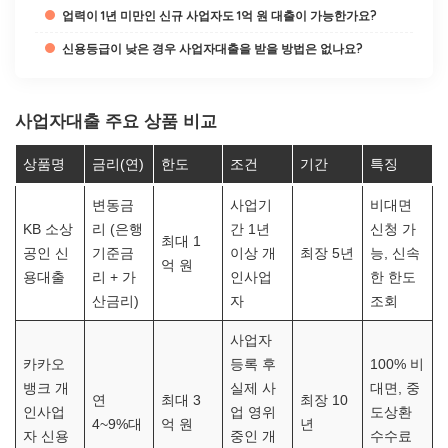
업력이 1년 미만인 신규 사업자도 1억 원 대출이 가능한가요?
신용등급이 낮은 경우 사업자대출을 받을 방법은 없나요?
사업자대출 주요 상품 비교
상품명
금리(연)
한도
조건
기간
특징
변동금
사업기
비대면
KB 소상
리 (은행
간 1년
신청 가
최대 1
공인 신
기준금
이상 개
최장 5년
능, 신속
억 원
용대출
리 + 가
인사업
한 한도
산금리)
자
조회
사업자
카카오
등록 후
100% 비
뱅크 개
실제 사
대면, 중
연
최대 3
최장 10
인사업
업 영위
도상환
4~9%대
억 원
년
자 신용
중인 개
수수료