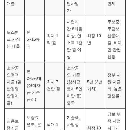
대출
인사업
면제
자
사업기
무보증,
간 6개월
무담보
토스뱅
연
최대 1
이상, 연
최장 10
신용대
크 사장
5~15%
억 원
소득 1천
년
출, 비대
님 대출
대
만 원 이
면 간편
상
신청
소상공
소상공
연
인정책
인 기준
정부 지
2~3%대
자금 (일
최대 7
(상시근
5년 (2년
원 저금
(정책자
반경영
천만 원
로자 5인
거치)
리, 높은
금 기준
안정자
미만 등)
경쟁률
금리)
금)
충족
담보 부
보증료
기술력,
신용보
족 사업
별도, 은
최대 1
사업성
증기금
최장 10
자에게