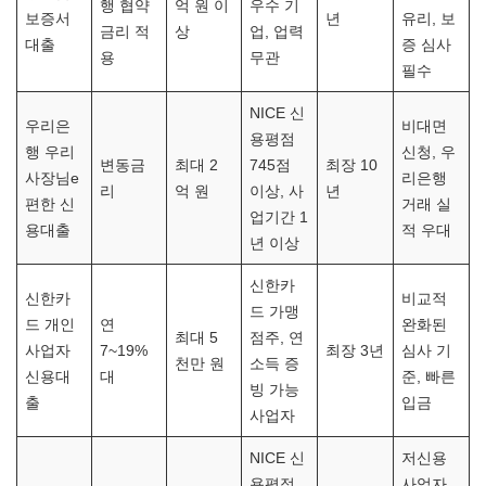
행 협약
억 원 이
우수 기
보증서
년
유리, 보
금리 적
상
업, 업력
대출
증 심사
용
무관
필수
NICE 신
우리은
비대면
용평점
행 우리
신청, 우
변동금
최대 2
745점
최장 10
사장님e
리은행
리
억 원
이상, 사
년
편한 신
거래 실
업기간 1
용대출
적 우대
년 이상
신한카
신한카
비교적
드 가맹
드 개인
연
완화된
최대 5
점주, 연
사업자
7~19%
최장 3년
심사 기
천만 원
소득 증
신용대
대
준, 빠른
빙 가능
출
입금
사업자
NICE 신
저신용
용평점
사업자