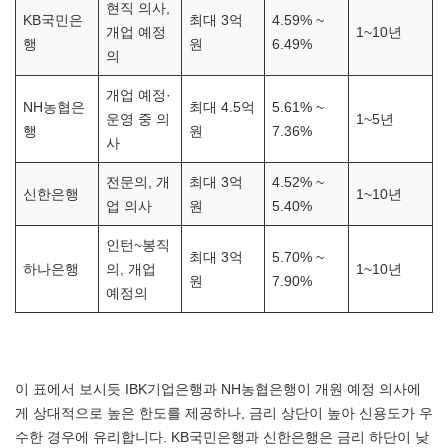
현직 의사,
KB국민은
최대 3억
4.59% ~
개업 예정
1~10년
행
원
6.49%
의
개업 예정·
NH농협은
최대 4.5억
5.61% ~
운영 중 의
1~5년
행
원
7.36%
사
전문의, 개
최대 3억
4.52% ~
신한은행
1~10년
업 의사
원
5.40%
인턴~봉직
최대 3억
5.70% ~
하나은행
의, 개업
1~10년
원
7.90%
예정의
이 표에서 보시듯 IBK기업은행과 NH농협은행이 개원 예정 의사에
게 상대적으로 높은 한도를 제공하나, 금리 상단이 높아 신용도가 우
수한 경우에 유리합니다. KB국민은행과 신한은행은 금리 하단이 낮