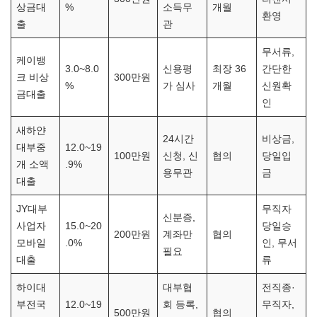
상금대
%
소득무
개월
환영
출
관
무서류,
케이뱅
3.0~8.0
신용평
최장 36
간단한
크 비상
300만원
%
가 심사
개월
신원확
금대출
인
새하얀
24시간
비상금,
대부중
12.0~19
100만원
신청, 신
협의
당일입
개 소액
.9%
용무관
금
대출
JY대부
무직자
신분증,
사업자
15.0~20
당일승
200만원
계좌만
협의
모바일
.0%
인, 무서
필요
대출
류
하이대
대부협
전직종·
부전국
12.0~19
회 등록,
무직자,
500만원
협의