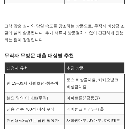
고객 맞춤 심사와 당일 속도를 강조하는 상품으로, 무직자 비상금 조
달에 널리 활용됩니다. 추가 서류나 방문절차가 없이 간편하게 진행
되는 점이 장점입니다.
무직자 무방문 대출 대상별 추천
신청자 유형
추천 상품
토스 비상금대출, 카카오뱅크
만 19~39세 사회초년·취준생
비상금대출
본인 명의 아파트(무직)
아파트론(2금융권)
신용 점수 700점 이상 무직
케이뱅크 비상금대출
저신용·소득없는 급전 필요자
새하얀대부, JY대부, 하이대부