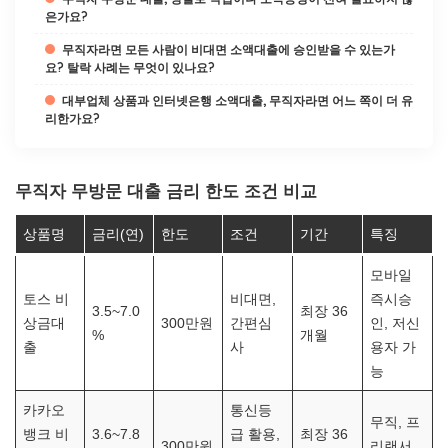
은가요?
무직자라면 모든 사람이 비대면 소액대출에 승인받을 수 있는가
요? 탈락 사례는 무엇이 있나요?
대부업체 상품과 인터넷은행 소액대출, 무직자라면 어느 쪽이 더 유
리한가요?
무직자 무방문 대출 금리 한도 조건 비교
상품명
금리(연)
한도
조건
기간
특징
모바일
토스 비
비대면,
즉시승
3.5~7.0
최장 36
상금대
300만원
간편심
인, 저신
%
개월
출
사
용자 가
능
카카오
통신등
무직, 프
뱅크 비
3.6~7.8
급 활용,
최장 36
300만원
리랜서