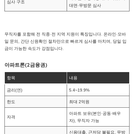
심사 구조
대면·무방문 심사
무직자를 포함해 전 직종·전 지역 지원이 특징입니다. 온라인·모바
일 문의, 간단 신원확인 절차만으로 빠르게 심사를 마치며, 당일 입
금이 가능한 속도가 강점입니다.
아파트론(2금융권)
항목
내용
금리(연)
5.4~19.9%
한도
최대 2억원
아파트 보유(본인·공동·배우
자격
자), 무직자 가능
신용대출, 근저당 불필요, 무방