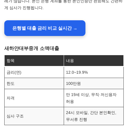
례가 많습니다. 본인 은행 계좌를 통한 본인인증만 완료해도 간편하
게 심사가 진행됩니다.
은행별 대출 금리 비교 실시간 →
새하얀대부중개 소액대출
항목
내용
금리(연)
12.0~19.9%
한도
100만원
만 19세 이상, 무직·저신용자
자격
허용
24시 모바일, 간단 본인확인,
심사 구조
무서류 진행