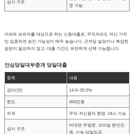
심사 구조
문 가능
아파트 보유자를 대상으로 하는 신용대출로, 무직자라도 자산 가치
만 입증되면 승인 가능성이 매우 높습니다. 근저당 설정이나 복잡한
방문이 필요하지 않고, 대출 기간도 유연하게 선택 가능합니다.
안심당일대부중개 당일대출
항목
내용
금리(연)
14.0~20.0%
한도
300만원
자격
무직·저신용자 환영, 24시 가능
비대면·무방문, 모바일 본인인
심사 구조
증, 신속 당일입금