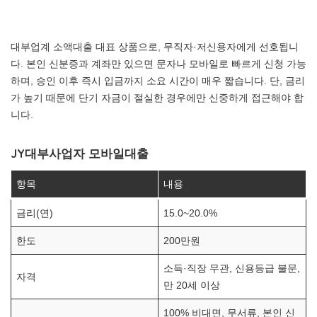
대부업계 소액대출 대표 상품으로, 무직자·저신용자에게 선호됩니
다. 본인 신분증과 계좌만 있으면 문자나 모바일로 빠르게 신청 가능
하며, 승인 이후 즉시 입금까지 소요 시간이 매우 짧습니다. 단, 금리
가 높기 때문에 단기 자금이 절실한 경우에만 신중하게 접근해야 합
니다.
JY대부사업자 모바일대출
항목
내용
금리(연)
15.0~20.0%
한도
200만원
소득·직장 무관, 신용등급 불문,
자격
만 20세 이상
100% 비대면, 무서류, 본인 신