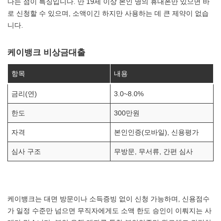
다는 점이 특징입니다. 만 19세 이상 본인 명의 휴대폰만 있으면 바
로 신청할 수 있으며, 소액이긴 하지만 사용하는 데 큰 제약이 없습
니다.
케이뱅크 비상금대출
항목
내용
금리(연)
3.0~8.0%
한도
300만원
자격
본인인증(모바일), 신용평가
심사 구조
무방문, 무서류, 간편 심사
케이뱅크는 대면 방문이나 소득증빙 없이 신청 가능하며, 신용점수
가 일정 수준만 넘으면 무직자에게도 소액 한도 승인이 이뤄지는 사