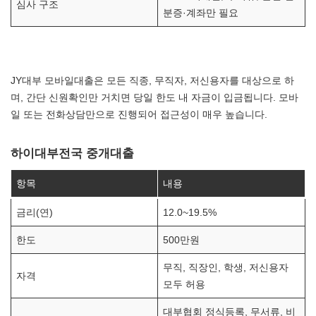
심사 구조
분증·계좌만 필요
JY대부 모바일대출은 모든 직종, 무직자, 저신용자를 대상으로 하
며, 간단 신원확인만 거치면 당일 한도 내 자금이 입금됩니다. 모바
일 또는 전화상담만으로 진행되어 접근성이 매우 높습니다.
하이대부전국 중개대출
항목
내용
금리(연)
12.0~19.5%
한도
500만원
무직, 직장인, 학생, 저신용자
자격
모두 허용
대부협회 정식등록, 무서류, 비