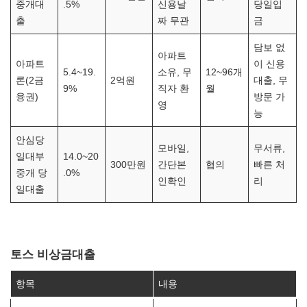
중개대
.5%
신용날
당일입
출
짜 무관
금
담보 없
아파트
아파트
이 신용
5.4~19.
소유, 무
12~96개
론(2금
2억원
대출, 무
9%
직자 환
월
융권)
방문 가
영
능
안심당
모바일,
무서류,
일대부
14.0~20
300만원
간단본
협의
빠른 처
중개 당
.0%
인확인
리
일대출
토스 비상금대출
항목
내용