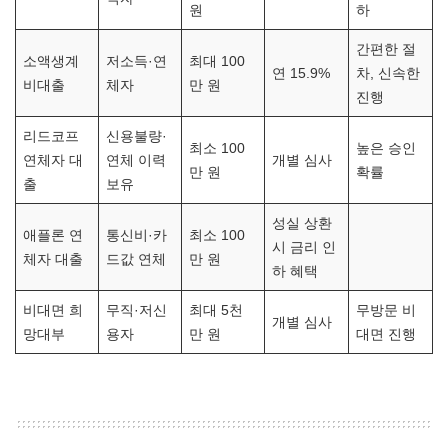
원
하
간편한 절
소액생계
저소득·연
최대 100
연 15.9%
차, 신속한
비대출
체자
만 원
진행
리드코프
신용불량·
최소 100
높은 승인
연체자 대
연체 이력
개별 심사
만 원
확률
출
보유
성실 상환
애플론 연
통신비·카
최소 100
시 금리 인
체자 대출
드값 연체
만 원
하 혜택
비대면 희
무직·저신
최대 5천
무방문 비
개별 심사
망대부
용자
만 원
대면 진행