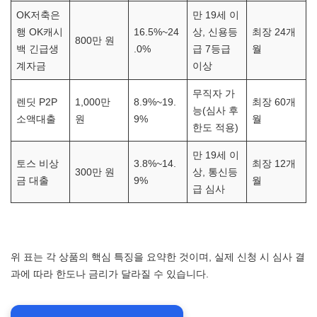
OK저축은
만 19세 이
행 OK캐시
16.5%~24
상, 신용등
최장 24개
800만 원
백 긴급생
.0%
급 7등급
월
계자금
이상
무직자 가
렌딧 P2P
1,000만
8.9%~19.
최장 60개
능(심사 후
소액대출
원
9%
월
한도 적용)
만 19세 이
토스 비상
3.8%~14.
최장 12개
300만 원
상, 통신등
금 대출
9%
월
급 심사
위 표는 각 상품의 핵심 특징을 요약한 것이며, 실제 신청 시 심사 결
과에 따라 한도나 금리가 달라질 수 있습니다.