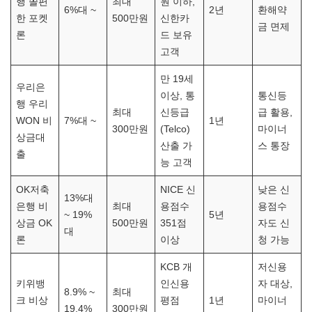
행 쏠편
최대
원 이하,
6%대 ~
2년
환해약
한 포켓
500만원
신한카
금 면제
론
드 보유
고객
만 19세
우리은
이상, 통
통신등
행 우리
최대
신등급
급 활용,
WON 비
7%대 ~
1년
300만원
(Telco)
마이너
상금대
산출 가
스 통장
출
능 고객
OK저축
NICE 신
낮은 신
13%대
은행 비
최대
용점수
용점수
~ 19%
5년
상금 OK
500만원
351점
자도 신
대
론
이상
청 가능
KCB 개
저신용
키위뱅
인신용
자 대상,
8.9% ~
최대
크 비상
평점
1년
마이너
19.4%
300만원