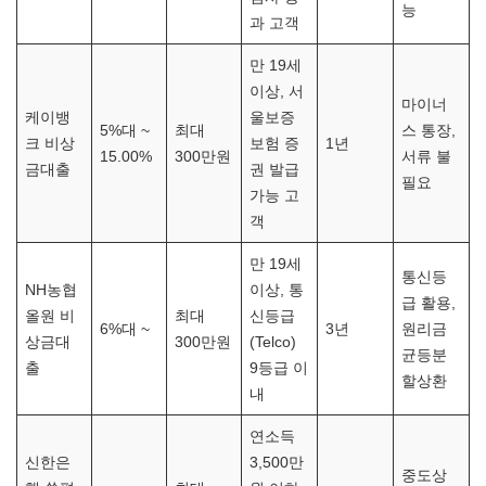
능
과 고객
만 19세
이상, 서
마이너
케이뱅
울보증
5%대 ~
최대
스 통장,
크 비상
보험 증
1년
15.00%
300만원
서류 불
금대출
권 발급
필요
가능 고
객
만 19세
통신등
NH농협
이상, 통
급 활용,
올원 비
최대
신등급
6%대 ~
3년
원리금
상금대
300만원
(Telco)
균등분
출
9등급 이
할상환
내
연소득
신한은
3,500만
중도상