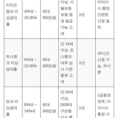
이상, 서
마이너
카카오
울보증
스 통장,
뱅크 비
4%대 ~
최대
보험 증
1년
간편한
상금대
15.00%
300만원
권 발급
신청 절
출
가능 고
차
객
만 19세
이상, 토
24시간
토스뱅
스뱅크
5%대 ~
최대
신청 가
크 비상
내부 심
1년
15.00%
300만원
능, 무서
금대출
사 기준
류
충족 고
객
만 20세
1금융권
이상,
핀크 비
연계, 마
8%대 ~
최대
DGB대
상금대
1년
이너스
14%대
300만원
구은행
출
통장 가
심사 통