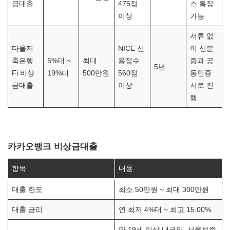
금대출
475점
스 통장
이상
가능
서류 없
다올저
NICE 신
이 신분
축은행
5%대 ~
최대
용점수
증과 공
5년
Fi 비상
19%대
500만원
560점
동인증
금대출
이상
서로 진
행
카카오뱅크 비상금대출
항목
내용
대출 한도
최소 50만원 ~ 최대 300만원
대출 금리
연 최저 4%대 ~ 최고 15.00%
만 19세 이상 내국인, 서울보증