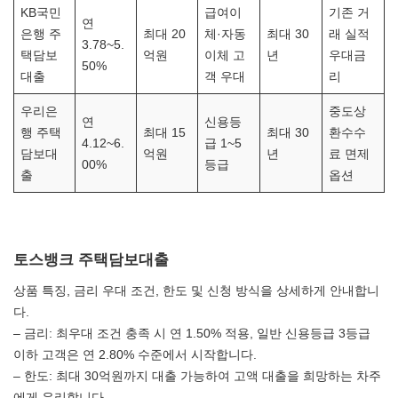
KB국민
급여이
기존 거
연
은행 주
최대 20
체·자동
최대 30
래 실적
3.78~5.
택담보
억원
이체 고
년
우대금
50%
대출
객 우대
리
우리은
중도상
연
신용등
행 주택
최대 15
최대 30
환수수
4.12~6.
급 1~5
담보대
억원
년
료 면제
00%
등급
출
옵션
토스뱅크 주택담보대출
상품 특징, 금리 우대 조건, 한도 및 신청 방식을 상세하게 안내합니
다.
– 금리: 최우대 조건 충족 시 연 1.50% 적용, 일반 신용등급 3등급
이하 고객은 연 2.80% 수준에서 시작합니다.
– 한도: 최대 30억원까지 대출 가능하여 고액 대출을 희망하는 차주
에게 유리합니다.