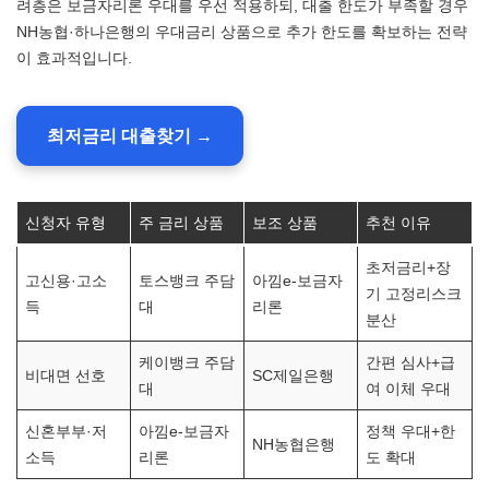
려층은 보금자리론 우대를 우선 적용하되, 대출 한도가 부족할 경우
NH농협·하나은행의 우대금리 상품으로 추가 한도를 확보하는 전략
이 효과적입니다.
최저금리 대출찾기 →
신청자 유형
주 금리 상품
보조 상품
추천 이유
초저금리+장
고신용·고소
토스뱅크 주담
아낌e-보금자
기 고정리스크
득
대
리론
분산
케이뱅크 주담
간편 심사+급
비대면 선호
SC제일은행
대
여 이체 우대
신혼부부·저
아낌e-보금자
정책 우대+한
NH농협은행
소득
리론
도 확대