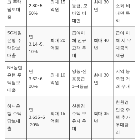
크 주택
최대 15
최대 30
2.80~5.
등급, 모
소화·비
담보대
억원
년
50%
바일 비
대면 특
출
대면
화
SC제일
급여이
급여 이
연
은행 주
최대 20
체 신규
최대 40
체 시 우
3.14~5.
택담보
억원
고객 우
년
대금리
10%
대출
대
제공
NH농협
연
영농·신
지역 농
은행 주
최대 10
최대 30
3.62~6.
용등급
축협 거
택담보
억원
년
00%
1~4등급
래 우대
대출
친환경
하나은
친환경
연
인증 주
행 주택
최대 15
주택 보
최대 35
3.635~5
택 추가
담보대
억원
유자 우
년
.20%
우대금
출
대
리