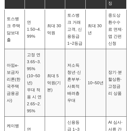
징
토스뱅
중도상
토스뱅
연
크 거래
환수수
크 주택
최대 30
최대 30
1.50~4.
고객, 신
료 면제·
담보대
억원
년
99%
용등급
앱 간편
출
1~2등급
신청
고정 연
3.65~3.
아낌e-
저소득
95%
보금자
청년·신
장기·분
(10~50
최대 5
리론(한
혼부부·
할상환·
년)
억원(기
10~50년
국주택
사회적
고정금
우대 적
본)
금융공
배려층
리 상품
용 시 연
사)
우대
2.65~2.
95%
신용등
AI 심사·
케이뱅
연
급 1~3
서류 간