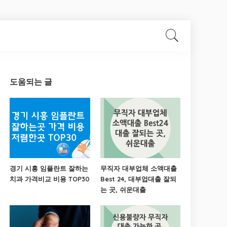
도움되는 글
경기 시흥 임플란트 잘하는
무직자 대부업체 소액대출
치과 가격비교 비용 TOP30
Best 24, 대부업대출 잘되
는 곳, 쉬운대출