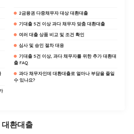
2금융권 다중채무자 대상 대환대출
기대출 5건 이상 과다 채무자 맞춤 대환대출
여러 대출 상품 비교 및 조건 확인
심사 및 승인 절차 대응
기대출 5건 이상, 과다 채무자를 위한 추가 대환대
출 FAQ
불
과다 채무자인데 대환대출로 얼마나 부담을 줄일
수 있나요?
가
상 대환대출