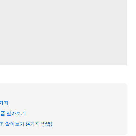
5가지
상품 알아보기
 알아보기 (4가지 방법)