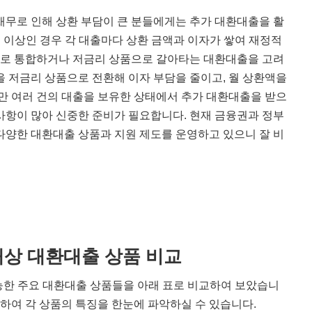
채무로 인해 상환 부담이 큰 분들에게는 추가 대환대출을 활
 이상인 경우 각 대출마다 상환 금액과 이자가 쌓여 재정적
하나로 통합하거나 저금리 상품으로 갈아타는 대환대출을 고려
을 저금리 상품으로 전환해 이자 부담을 줄이고, 월 상환액을
다만 여러 건의 대출을 보유한 상태에서 추가 대환대출을 받으
할 사항이 많아 신중한 준비가 필요합니다. 현재 금융권과 정부
다양한 대환대출 상품과 지원 제도를 운영하고 있으니 잘 비
대상 대환대출 상품 비교
가능한 주요 대환대출 상품들을 아래 표로 비교하여 보았습니
 정리하여 각 상품의 특징을 한눈에 파악하실 수 있습니다.