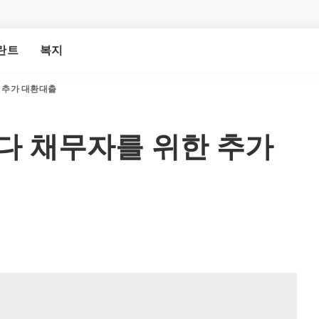
란트
복지
한 추가 대환대출
과다 채무자를 위한 추가