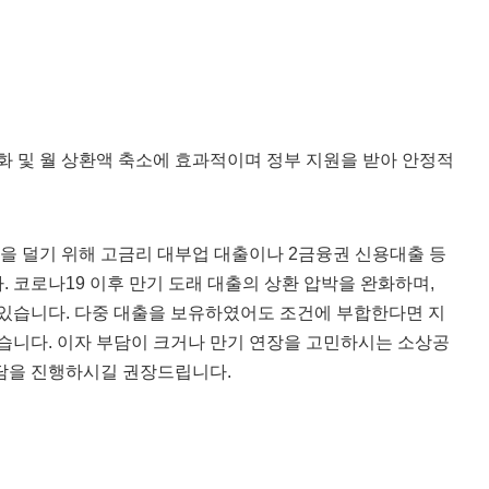
화 및 월 상환액 축소에 효과적이며 정부 지원을 받아 안정적
을 덜기 위해 고금리 대부업 대출이나 2금융권 신용대출 등
 코로나19 이후 만기 도래 대출의 상환 압박을 완화하며,
 있습니다. 다중 대출을 보유하였어도 조건에 부합한다면 지
있습니다. 이자 부담이 크거나 만기 연장을 고민하시는 소상공
상담을 진행하시길 권장드립니다.