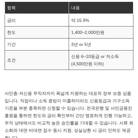
항목
내용
금리
약 15.9%
한도
1,400~2,000만원
기간
3년 or 5년
신용 6~10등급 or 저소득
조건
(4,500만원 이하)
서민층·저신용 무직자까지 폭넓게 지원하는 대표적 정부 보증 상품
입니다. 직업이나 소득 증빙이 미흡하더라도 신용등급과 가구소득
기준을 부분 충족하면 신청할 수 있습니다. 전국은행 및 서민금융진
흥원을 통하면 한도와 금리 확인부터 간단 명료하게 진행 가능하고,
무직 상태에서도 비교적 높은 승인률을 기대할 수 있습니다. 서류 최
소화와 대면·비대면 접수 동시 지원, 성실상환 시 금리 인하도 제공
됩니다.