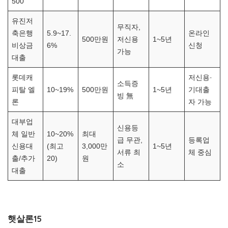
500
유진저
무직자,
축은행
5.9~17.
온라인
500만원
저신용
1~5년
비상금
6%
신청
가능
대출
롯데캐
저신용·
소득증
피탈 엘
10~19%
500만원
1~5년
기대출
빙 無
론
자 가능
대부업
신용등
체 일반
10~20%
최대
급 무관,
등록업
신용대
(최고
3,000만
1~5년
서류 최
체 중심
출/추가
20)
원
소
대출
햇살론15