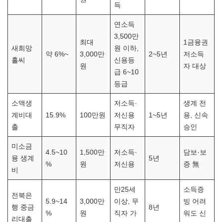
득
연소득
3,500만
최대
1금융권
새희망
원 이하,
약 6%~
3,000만
2~5년
저소득
홀씨
신용등
원
자 대상
급 6~10
등급
소액생
저소득·
생계 전
계비대
15.9%
100만원
저신용
1~5년
용, 신속
출
무직자
승인
미소금
4.5~10
1,500만
저소득·
담보·보
융 생계
5년
%
원
저신용
증 無
비
만25세
소득증
전북은
5.9~14
3,000만
이상, 무
빙 어려
행 중금
8년
%
원
직자 가
워도 신
리대출