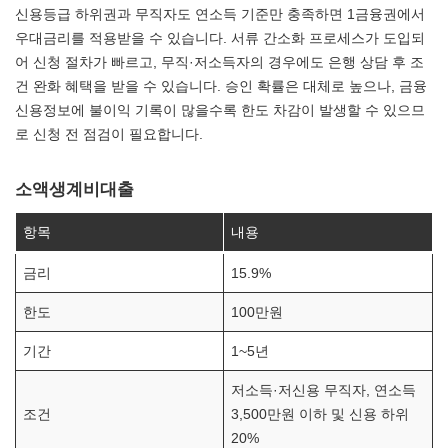
신용등급 하위권과 무직자도 연소득 기준만 충족하면 1금융권에서
우대금리를 적용받을 수 있습니다. 서류 간소화 프로세스가 도입되
어 신청 절차가 빠르고, 무직·저소득자의 경우에도 은행 상담 후 조
건 완화 혜택을 받을 수 있습니다. 승인 확률은 대체로 높으나, 금융
신용정보에 불이익 기록이 많을수록 한도 차감이 발생할 수 있으므
로 신청 전 점검이 필요합니다.
소액생계비대출
항목
내용
금리
15.9%
한도
100만원
기간
1~5년
저소득·저신용 무직자, 연소득
조건
3,500만원 이하 및 신용 하위
20%