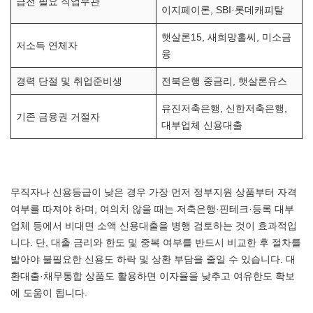
급전 필요 직업무관
이지페이론, SBI·롯데캐피탈
햇살론15, 새희망홀씨, 미소금
저소득 연체자
융
경력 단절 및 취업준비생
전북은행 중금리, 햇살론유스
유진저축은행, 신한저축은행,
기존 금융권 거절자
대부업체 신용대출
무직자나 신용등급이 낮은 경우 가장 먼저 정부지원 상품부터 자격
여부를 따져야 하며, 여의치 않을 때는 저축은행·핀테크·등록 대부
업체 등에서 비대면 소액 신용대출을 병행 검토하는 것이 효과적입
니다. 단, 대출 금리와 한도 및 중복 여부를 반드시 비교한 후 절차를
밟아야 불필요한 신용도 하락 및 상환 부담을 줄일 수 있습니다. 대
환대출·채무통합 상품도 활용하면 이자율을 낮추고 여유한도 확보
에 도움이 됩니다.