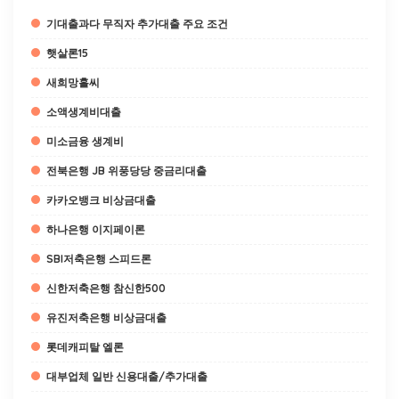
기대출과다 무직자 추가대출 주요 조건
햇살론15
새희망홀씨
소액생계비대출
미소금융 생계비
전북은행 JB 위풍당당 중금리대출
카카오뱅크 비상금대출
하나은행 이지페이론
SBI저축은행 스피드론
신한저축은행 참신한500
유진저축은행 비상금대출
롯데캐피탈 엘론
대부업체 일반 신용대출/추가대출