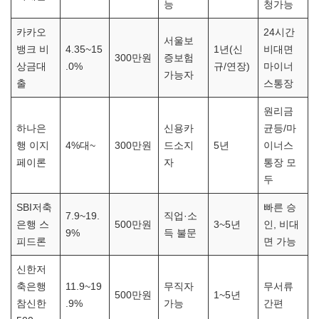
능
청가능
카카오
24시간
서울보
뱅크 비
4.35~15
1년(신
비대면
300만원
증보험
상금대
.0%
규/연장)
마이너
가능자
출
스통장
원리금
하나은
신용카
균등/마
행 이지
4%대~
300만원
드소지
5년
이너스
페이론
자
통장 모
두
SBI저축
빠른 승
7.9~19.
직업·소
은행 스
500만원
3~5년
인, 비대
9%
득 불문
피드론
면 가능
신한저
축은행
11.9~19
무직자
무서류
500만원
1~5년
참신한
.9%
가능
간편