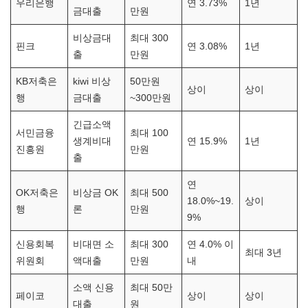
우리은행
연 3.73%
1년
금대출
만원
비상금대
최대 300
핀크
연 3.08%
1년
출
만원
KB저축은
kiwi 비상
50만원
상이
상이
행
금대출
~300만원
긴급소액
서민금융
최대 100
생계비대
연 15.9%
1년
진흥원
만원
출
연
OK저축은
비상금 OK
최대 500
18.0%~19.
상이
행
론
만원
9%
신용회복
비대면 소
최대 300
연 4.0% 이
최대 3년
위원회
액대출
만원
내
소액 신용
최대 50만
페이코
상이
상이
대출
원