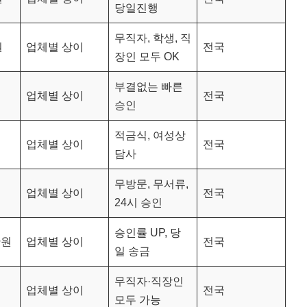
당일진행
무직자, 학생, 직
원
업체별 상이
전국
장인 모두 OK
부결없는 빠른
업체별 상이
전국
승인
적금식, 여성상
업체별 상이
전국
담사
무방문, 무서류,
업체별 상이
전국
24시 승인
승인률 UP, 당
만원
업체별 상이
전국
일 송금
무직자·직장인
업체별 상이
전국
모두 가능