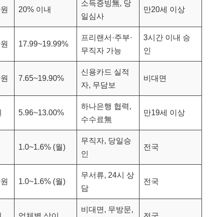
소득증빙無, 당
만원
20% 이내
만20세 이상
일심사
프리랜서·주부·
3시간 이내 승
만원
17.99~19.99%
무직자 가능
인
신용카드 실적
만원
7.65~19.90%
비대면
자, 무담보
하나은행 협력,
원
5.96~13.00%
만19세 이상
수수료無
무직자, 당일승
1.0~1.6% (월)
전국
인
무서류, 24시 상
만원
1.0~1.6% (월)
전국
담
비대면, 무방문,
원
업체별 상이
전국