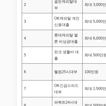
골든캐피탈대
2
최대 3,000
부
OK캐피탈 개인
3
최대 5,000
신용대출
롯데캐피탈 엘
4
최대 6,000
론 비상금대출
핀크 생활비 대
5
최대 500만
출
6
웰컴25시대부
100만원
OK긴급스피드
7
최대 1,500
대부
퍼펙트24시대
8
최대 500만