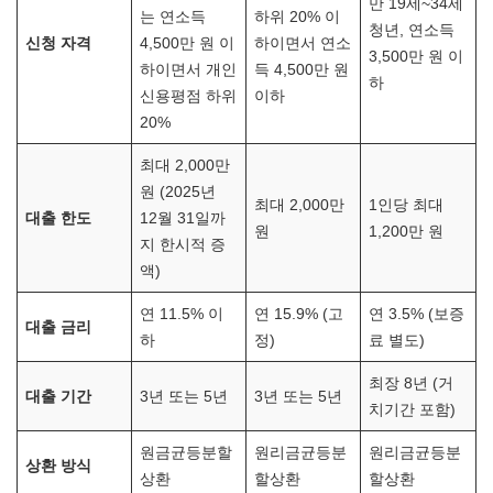
만 19세~34세
는 연소득
하위 20% 이
청년, 연소득
신청 자격
4,500만 원 이
하이면서 연소
3,500만 원 이
하이면서 개인
득 4,500만 원
하
신용평점 하위
이하
20%
최대 2,000만
원 (2025년
최대 2,000만
1인당 최대
대출 한도
12월 31일까
원
1,200만 원
지 한시적 증
액)
연 11.5% 이
연 15.9% (고
연 3.5% (보증
대출 금리
하
정)
료 별도)
최장 8년 (거
대출 기간
3년 또는 5년
3년 또는 5년
치기간 포함)
원금균등분할
원리금균등분
원리금균등분
상환 방식
상환
할상환
할상환