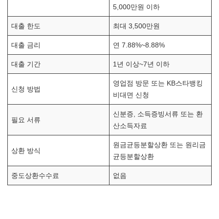
5,000만원 이하
대출 한도
최대 3,500만원
대출 금리
연 7.88%~8.88%
대출 기간
1년 이상~7년 이하
영업점 방문 또는 KB스타뱅킹
신청 방법
비대면 신청
신분증, 소득증빙서류 또는 환
필요 서류
산소득자료
원금균등분할상환 또는 원리금
상환 방식
균등분할상환
중도상환수수료
없음