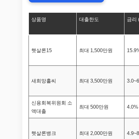
상품명
대출한도
금리 
햇살론15
최대 1,500만원
15.
새희망홀씨
최대 3,500만원
3.0~
신용회복위원회 소
최대 500만원
4.0
액대출
햇살론뱅크
최대 2,000만원
4.9~