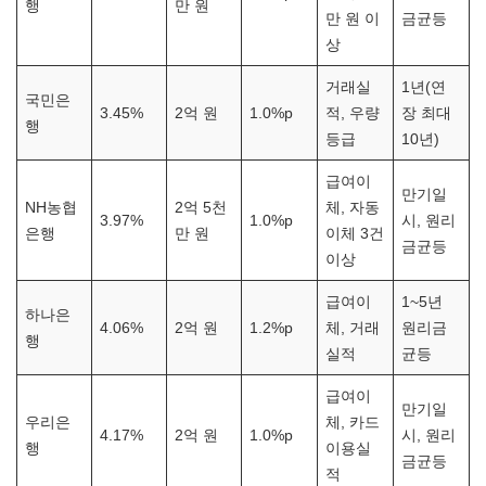
행
만 원
만 원 이
금균등
상
거래실
1년(연
국민은
3.45%
2억 원
1.0%p
적, 우량
장 최대
행
등급
10년)
급여이
만기일
NH농협
2억 5천
체, 자동
3.97%
1.0%p
시, 원리
은행
만 원
이체 3건
금균등
이상
급여이
1~5년
하나은
4.06%
2억 원
1.2%p
체, 거래
원리금
행
실적
균등
급여이
만기일
우리은
체, 카드
4.17%
2억 원
1.0%p
시, 원리
행
이용실
금균등
적