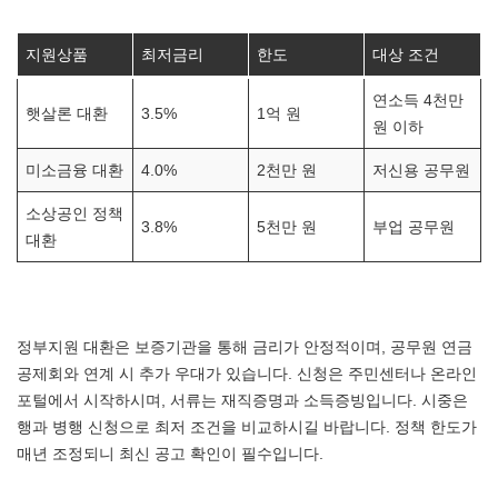
지원상품
최저금리
한도
대상 조건
연소득 4천만
햇살론 대환
3.5%
1억 원
원 이하
미소금융 대환
4.0%
2천만 원
저신용 공무원
소상공인 정책
3.8%
5천만 원
부업 공무원
대환
정부지원 대환은 보증기관을 통해 금리가 안정적이며, 공무원 연금
공제회와 연계 시 추가 우대가 있습니다. 신청은 주민센터나 온라인
포털에서 시작하시며, 서류는 재직증명과 소득증빙입니다. 시중은
행과 병행 신청으로 최저 조건을 비교하시길 바랍니다. 정책 한도가
매년 조정되니 최신 공고 확인이 필수입니다.