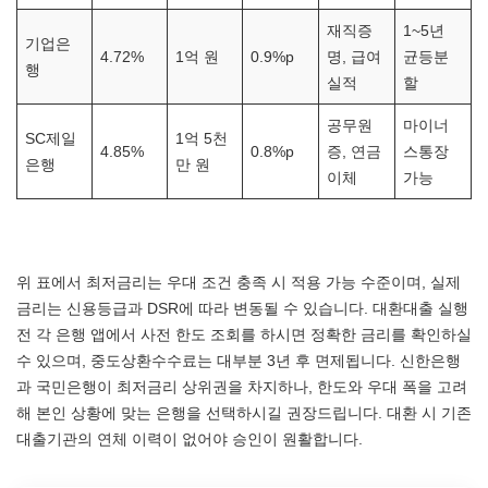
재직증
1~5년
기업은
4.72%
1억 원
0.9%p
명, 급여
균등분
행
실적
할
공무원
마이너
SC제일
1억 5천
4.85%
0.8%p
증, 연금
스통장
은행
만 원
이체
가능
위 표에서 최저금리는 우대 조건 충족 시 적용 가능 수준이며, 실제
금리는 신용등급과 DSR에 따라 변동될 수 있습니다. 대환대출 실행
전 각 은행 앱에서 사전 한도 조회를 하시면 정확한 금리를 확인하실
수 있으며, 중도상환수수료는 대부분 3년 후 면제됩니다. 신한은행
과 국민은행이 최저금리 상위권을 차지하나, 한도와 우대 폭을 고려
해 본인 상황에 맞는 은행을 선택하시길 권장드립니다. 대환 시 기존
대출기관의 연체 이력이 없어야 승인이 원활합니다.