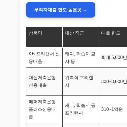
무직자대출 한도 높은곳 →
상품명
대상 직군
대출 한도
KB 프리랜서 신
캐디, 학습지 교
최대 5,000
용대출
사 등
대신저축은행
위촉직 프리랜
300~3,000
신용대출
서
페퍼저축은행
캐디, 학습지 등
플러스신용대
310~1억원
프리랜서
출