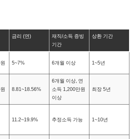
금리 (연)
재직/소득 증빙
상환 기간
기간
만원
5~7%
6개월 이상
1~5년
6개월 이상, 연
만원
8.81~18.56%
소득 1,200만원
최장 5년
이상
11.2~19.9%
추정소득 가능
1~10년