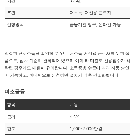
기간
3~5년
조건
저소득, 저신용 근로자
신청방식
금융기관 창구, 온라인 가능
일정한 근로소득을 확인할 수 있는 저소득·저신용 근로자를 위한 상
품으로, 심사 기준이 완화되어 있으며 이미 타 대출로 신용점수가 하
락된 경우에도 대환이 유리합니다. 소득증빙 수준에 따라 자동 승인
이 가능하고, 비대면으로 신청하면 절차가 더욱 간소화됩니다.
미소금융
항목
내용
금리
4.5%
한도
1,000~7,000만원