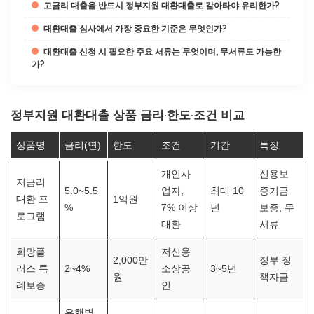
고금리 대출을 반드시 정부지원 대환대출로 갈아타야 유리한가?
대환대출 심사에서 가장 중요한 기준은 무엇인가?
대환대출 신청 시 필요한 주요 서류는 무엇이며, 무서류도 가능한
가?
정부지원 대환대출 상품 금리·한도·조건 비교
상품명
금리(연)
한도
조건
기간
특징
개인사
신용보
저금리
5.0~5.5
업자,
최대 10
증기금
대환 프
1억원
%
7% 이상
년
보증, 무
로그램
대환
서류
희망플
저신용
2,000만
정부 정
러스 특
2~4%
소상공
3~5년
원
책자금
례보증
인
은행별