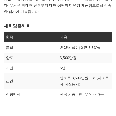
다. 무서류·비대면 신청부터 대면 상담까지 병행 제공됨으로써 신속
한 심사가 가능합니다.
새희망홀씨 II
항목
내용
금리
은행별 상이(평균 6.63%)
한도
3,500만원
기간
5년
연소득 3,500만원 이하(저소득
조건
자·저신용자)
신청방식
전국 시중은행, 무직자 가능