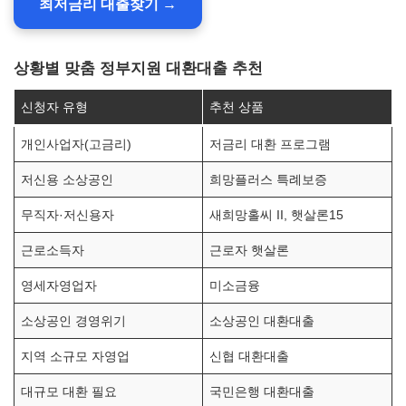
최저금리 대출찾기 →
상황별 맞춤 정부지원 대환대출 추천
신청자 유형
추천 상품
개인사업자(고금리)
저금리 대환 프로그램
저신용 소상공인
희망플러스 특례보증
무직자·저신용자
새희망홀씨 II, 햇살론15
근로소득자
근로자 햇살론
영세자영업자
미소금융
소상공인 경영위기
소상공인 대환대출
지역 소규모 자영업
신협 대환대출
대규모 대환 필요
국민은행 대환대출