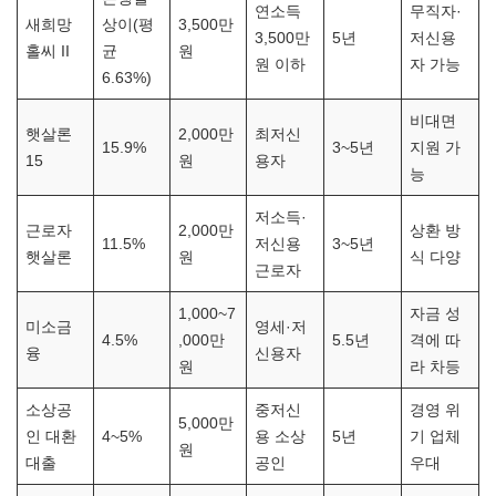
연소득
무직자·
새희망
상이(평
3,500만
3,500만
5년
저신용
홀씨 II
균
원
원 이하
자 가능
6.63%)
비대면
햇살론
2,000만
최저신
15.9%
3~5년
지원 가
15
원
용자
능
저소득·
근로자
2,000만
상환 방
11.5%
저신용
3~5년
햇살론
원
식 다양
근로자
1,000~7
자금 성
미소금
영세·저
4.5%
,000만
5.5년
격에 따
융
신용자
원
라 차등
소상공
중저신
경영 위
5,000만
인 대환
4~5%
용 소상
5년
기 업체
원
대출
공인
우대