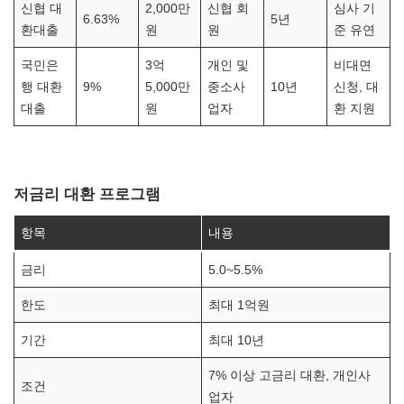
신협 대
2,000만
신협 회
심사 기
6.63%
5년
환대출
원
원
준 유연
국민은
3억
개인 및
비대면
행 대환
9%
5,000만
중소사
10년
신청, 대
대출
원
업자
환 지원
저금리 대환 프로그램
항목
내용
금리
5.0~5.5%
한도
최대 1억원
기간
최대 10년
7% 이상 고금리 대환, 개인사
조건
업자