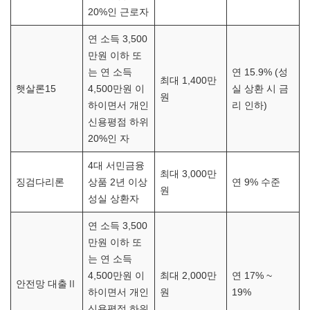
20%인 근로자
연 소득 3,500
만원 이하 또
는 연 소득
연 15.9% (성
최대 1,400만
햇살론15
4,500만원 이
실 상환 시 금
원
하이면서 개인
리 인하)
신용평점 하위
20%인 자
4대 서민금융
최대 3,000만
징검다리론
상품 2년 이상
연 9% 수준
원
성실 상환자
연 소득 3,500
만원 이하 또
는 연 소득
4,500만원 이
최대 2,000만
연 17% ~
안전망 대출Ⅱ
하이면서 개인
원
19%
신용평점 하위