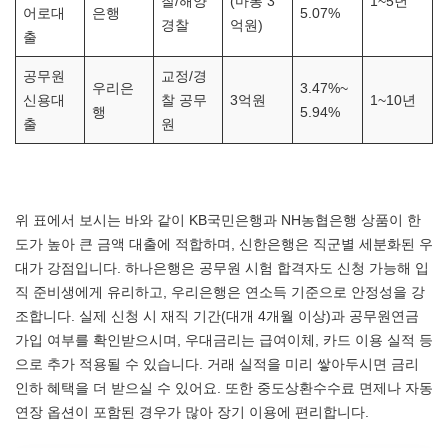
찰/해양
(마통 3
1~5년
어로대
은행
5.07%
경찰
억원)
출
공무원
교정/경
우리은
3.47%~
신용대
찰 공무
3억원
1~10년
행
5.94%
출
원
위 표에서 보시는 바와 같이 KB국민은행과 NH농협은행 상품이 한
도가 높아 큰 금액 대출에 적합하며, 신한은행은 직군별 세분화된 우
대가 강점입니다. 하나은행은 공무원 시험 합격자도 신청 가능해 입
직 준비생에게 유리하고, 우리은행은 연소득 기준으로 안정성을 강
조합니다. 실제 신청 시 재직 기간(대개 4개월 이상)과 공무원연금
가입 여부를 확인받으시며, 우대금리는 급여이체, 카드 이용 실적 등
으로 추가 적용될 수 있습니다. 거래 실적을 미리 쌓아두시면 금리
인하 혜택을 더 받으실 수 있어요. 또한 중도상환수수료 면제나 자동
연장 옵션이 포함된 경우가 많아 장기 이용에 편리합니다.