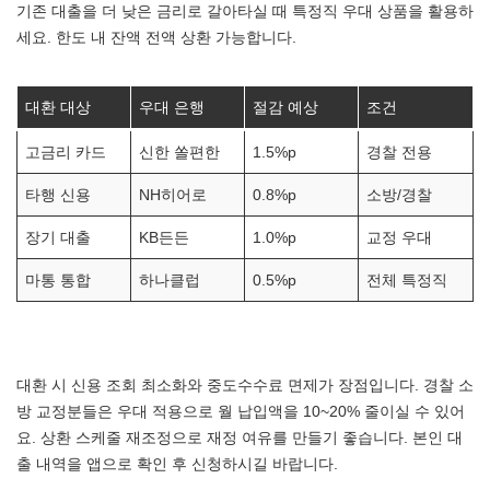
기존 대출을 더 낮은 금리로 갈아타실 때 특정직 우대 상품을 활용하
세요. 한도 내 잔액 전액 상환 가능합니다.
대환 대상
우대 은행
절감 예상
조건
고금리 카드
신한 쏠편한
1.5%p
경찰 전용
타행 신용
NH히어로
0.8%p
소방/경찰
장기 대출
KB든든
1.0%p
교정 우대
마통 통합
하나클럽
0.5%p
전체 특정직
대환 시 신용 조회 최소화와 중도수수료 면제가 장점입니다. 경찰 소
방 교정분들은 우대 적용으로 월 납입액을 10~20% 줄이실 수 있어
요. 상환 스케줄 재조정으로 재정 여유를 만들기 좋습니다. 본인 대
출 내역을 앱으로 확인 후 신청하시길 바랍니다.