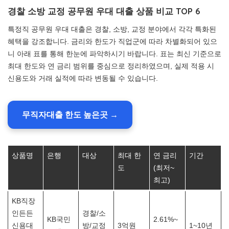
경찰 소방 교정 공무원 우대 대출 상품 비교 TOP 6
특정직 공무원 우대 대출은 경찰, 소방, 교정 분야에서 각각 특화된
혜택을 강조합니다. 금리와 한도가 직업군에 따라 차별화되어 있으
니 아래 표를 통해 한눈에 파악하시기 바랍니다. 표는 최신 기준으로
최대 한도와 연 금리 범위를 중심으로 정리하였으며, 실제 적용 시
신용도와 거래 실적에 따라 변동될 수 있습니다.
무직자대출 한도 높은곳 →
상품명
은행
대상
최대 한
연 금리
기간
도
(최저~
최고)
KB직장
인든든
경찰/소
KB국민
2.61%~
신용대
방/교정
3억원
1~10년