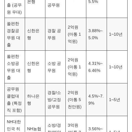
은행
5.5%
출 (공무
공무원
원 우대)
쏠편한
2억원
경찰공
신한은
경찰 공
3.88%~
(마통 1
1~10년
무원 대
행
무원
5.0%
억원)
출
쏠편한
2억원
소방공
신한은
소방 공
4.31%~
(마통 1
1~10년
무원 대
행
무원
6.46%
억원)
출
공무원
경찰/소
2억원
클럽대
하나은
4.5%~7.
방/교정
(마통 5
1~5년
출 (특정
행
9%
공무원
천만원)
직 포함)
NH대한
소방/경
3억원
민국 히
NH농협
3.56%~