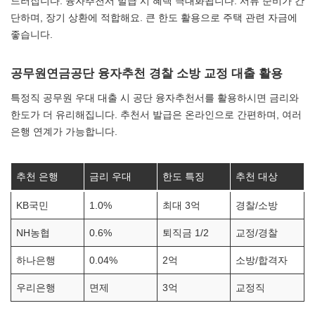
드러집니다. 융자추천서 발급 시 혜택 극대화됩니다. 서류 준비가 간
단하며, 장기 상환에 적합해요. 큰 한도 활용으로 주택 관련 자금에
좋습니다.
공무원연금공단 융자추천 경찰 소방 교정 대출 활용
특정직 공무원 우대 대출 시 공단 융자추천서를 활용하시면 금리와
한도가 더 유리해집니다. 추천서 발급은 온라인으로 간편하며, 여러
은행 연계가 가능합니다.
추천 은행
금리 우대
한도 특징
추천 대상
KB국민
1.0%
최대 3억
경찰/소방
NH농협
0.6%
퇴직금 1/2
교정/경찰
하나은행
0.04%
2억
소방/합격자
우리은행
면제
3억
교정직