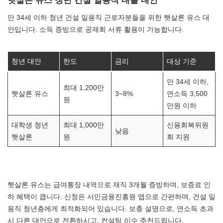
만 34세 이하 청년 건설 일용직 근로자분들을 위한 햇살론 유스 대
안입니다. 소득 증빙으로 공제회 서류 활용이 가능합니다.
청년 대안
한도
금리
대상 기준
만 34세 이하,
최대 1,200만
햇살론 유스
3~8%
연소득 3,500
원
만원 이하
대학생 청년
최대 1,000만
신용회복위원
낮음
햇살론
원
회 지원
햇살론 유스는 급여통장 내역으로 재직 3개월 증빙하며, 보증료 인
하 혜택이 큽니다. 신청은 서민금융진흥원 앱으로 간편하며, 건설 일
용직 청년층에게 최적화되어 있습니다. 보충 설명으로, 연소득 초과
시 다른 대안으로 전환하시고, 컨설팅 이수 추천드립니다.