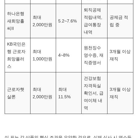
퇴직공제
하나은행
최대
적립내역,
공제금 적
새희망홀
5.2~7.6%
2,000만원
급여통장
립 중
씨II
내역
KB국민은
원천징수
행 근로자
최대
3개월 이상
4~8%
영수증, 재
희망플러
1,000만원
재직
직증명서
스
건강보험
자격득실
근로자햇
최대
최대
3개월 이상
확인서, 급
살론
2,000만원
11.5%
재직
여이체 내
역
이 표는 각 상품의 핵심 조건을 요약한 것으로, 실제 심사 시 연소득