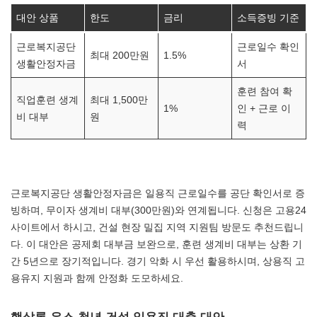
대안 상품
한도
금리
소득증빙 기준
근로복지공단
근로일수 확인
최대 200만원
1.5%
생활안정자금
서
훈련 참여 확
직업훈련 생계
최대 1,500만
1%
인 + 근로 이
비 대부
원
력
근로복지공단 생활안정자금은 일용직 근로일수를 공단 확인서로 증
빙하며, 무이자 생계비 대부(300만원)와 연계됩니다. 신청은 고용24
사이트에서 하시고, 건설 현장 밀집 지역 지원팀 방문도 추천드립니
다. 이 대안은 공제회 대부금 보완으로, 훈련 생계비 대부는 상환 기
간 5년으로 장기적입니다. 경기 악화 시 우선 활용하시며, 상용직 고
용유지 지원과 함께 안정화 도모하세요.
햇살론 유스 청년 건설 일용직 대출 대안