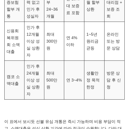
증보험
력 없고
부
월 할부
대리점 +
대 보증
할부 개
인가 후
24~36
상환
보증 조
료 포함
통
성실자
개월
회
인가 후
신용회
12개월
최대
1~5년
온라인
복위원
연 4%
이상 성
300만
원리금
또는 방
회 소액
이하
실 상환
원
균등
문 상담
대출
자
인가 후
24개월
최대
생활안
방문 상
캠코 소
이상 성
500만
연 3~4%
정 목적
담 후 신
액대출
실 상환
원
한정
청
자
이 표에서 보시듯 선불 유심 개통은 즉시 가능하며 비용 부담이 적
고, 소액대출은 성실 상환 기간에 따라 접근이 수월합니다. 다만 대