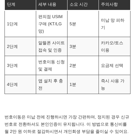
단계
세부 내용
소요 시간
주의사항
편의점 USIM
미납 망 피하
1단계
구매 (KT/LG
5분
기
망)
알뜰폰 사이트
카카오/토스
2단계
3분
접속 및 인증
이용
번호이동 신청
3단계
2분
요금제 선택
및 결제
앱 설치 후 충
즉시 사용 가
4단계
1분
전
능
번호이동은 미납 전에 진행하시면 가장 간편하며, 정지된 경우 신규
번호로 전환하셔도 본인인증이 유지됩니다. 이 방법으로 통신비를
월 2만 원 이하로 절감하시면서 개인회생 부담을 줄이실 수 있어요.