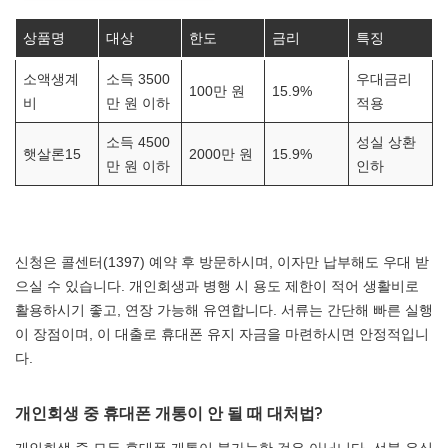
상품명
대상
한도
금리
특징
소액생계
소득 3500
우대금리
100만 원
15.9%
비
만 원 이하
적용
소득 4500
성실 상환
햇살론15
2000만 원
15.9%
만 원 이하
인하
신청은 콜센터(1397) 예약 후 방문하시며, 이자만 납부해도 우대 받
으실 수 있습니다. 개인회생과 병행 시 용도 제한이 적어 생활비로
활용하시기 좋고, 연장 가능해 유연합니다. 서류는 간단해 빠른 실행
이 장점이며, 이 대출로 휴대폰 유지 자금을 마련하시면 안정적입니
다.
개인회생 중 휴대폰 개통이 안 될 때 대처법?