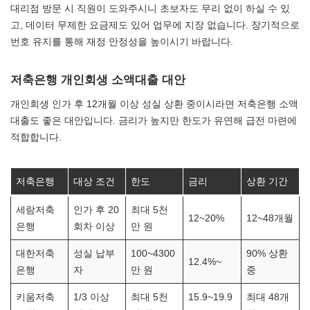
대리점 방문 시 직원이 도와주시니 초보자도 무리 없이 하실 수 있
고, 데이터 무제한 요금제도 있어 업무에 지장 없습니다. 장기적으로
번호 유지를 통해 재정 안정성을 높이시기 바랍니다.
저축은행 개인회생 소액대출 대안
개인회생 인가 후 12개월 이상 성실 상환 중이시라면 저축은행 소액
대출도 좋은 대안입니다. 금리가 높지만 한도가 유연해 급전 마련에
적합합니다.
저축은행
대상 조건
한도
금리
상환 기간
세람저축
인가 후 20
최대 5천
12~20%
12~48개월
은행
회차 이상
만 원
대한저축
성실 납부
100~4300
90% 상환
12.4%~
은행
자
만 원
중
키움저축
1/3 이상
최대 5천
15.9~19.9
최대 48개