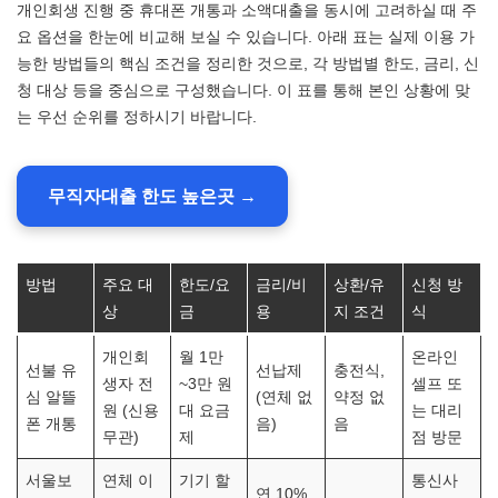
개인회생 진행 중 휴대폰 개통과 소액대출을 동시에 고려하실 때 주
요 옵션을 한눈에 비교해 보실 수 있습니다. 아래 표는 실제 이용 가
능한 방법들의 핵심 조건을 정리한 것으로, 각 방법별 한도, 금리, 신
청 대상 등을 중심으로 구성했습니다. 이 표를 통해 본인 상황에 맞
는 우선 순위를 정하시기 바랍니다.
무직자대출 한도 높은곳 →
방법
주요 대
한도/요
금리/비
상환/유
신청 방
상
금
용
지 조건
식
개인회
월 1만
온라인
선불 유
선납제
충전식,
생자 전
~3만 원
셀프 또
심 알뜰
(연체 없
약정 없
원 (신용
대 요금
는 대리
폰 개통
음)
음
무관)
제
점 방문
서울보
연체 이
기기 할
통신사
연 10%