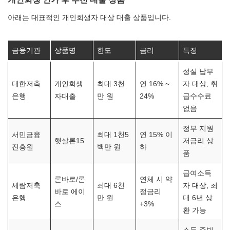
아래는 대표적인 개인회생자 대상 대출 상품입니다.
금융기관
상품명
한도
금리
특징
성실 납부
대한저축
개인회생
최대 3천
연 16% ~
자 대상, 취
은행
자대출
만 원
24%
급수수료
없음
정부 지원
서민금융
최대 1천5
연 15% 이
햇살론15
저금리 상
진흥원
백만 원
하
품
급여소득
론바로/론
연체 시 약
세람저축
최대 6천
자 대상, 최
바로 에이
정금리
은행
만 원
대 6년 상
스
+3%
환 가능