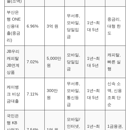
출(소액)
부산은
무서류,
행 ONE
중금리,
모바일,
1년~최
신용대
6.96%
3억 원
대형 한
당일입
대 5년
출(중금
도
금
리)
JB우리
모바일,
캐피탈,
캐피탈
5,000만
1년~최
7.02%
당일입
빠른 실
JB연계
원
대 5년
금
행
상품
무서류,
신속 소
케이뱅
300만
모바일,
1년~최
액, 신용
크 비상
7.11%
원
통신등
대 5년
조회 단
금대출
급
순
국민은
모바일/
행 KB
인터넷,
1년~최
1금융권,
사업자
7.54%
1억 원