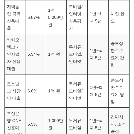
지역농
모바일/
1억
협 콕콕
인터넷,
1년~최
대형 한
5.87%
5,000만
신용대
신용평
대 5년
도
원
출
가
카카오
중도상
뱅크 개
무서류,
1년~최
환수수
인사업
5.94%
1억 원
모바일/
대 5년
료X, 간
자 신용
인터넷
편
대출
중도상
토스뱅
무서류,
1년~최
환수수
크 사장
6.6%
1억 원
모바일/
대 5년
료X, 당
님 대출
인터넷
일
부산은
간편심
행 ONE
1,000만
무서류,
1년~최
6.9%
사, 소액
신용대
원
모바일
대 5년
중심