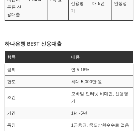
신용평
대 5년
안정성
든든 신
가
용대출
하나은행 BEST 신용대출
항목
내용
금리
연 5.16%
한도
최대 5,000만 원
모바일·인터넷 비대면, 신용평
조건
가
기간
1년~5년
특징
1금융권, 중도상환수수료 없음