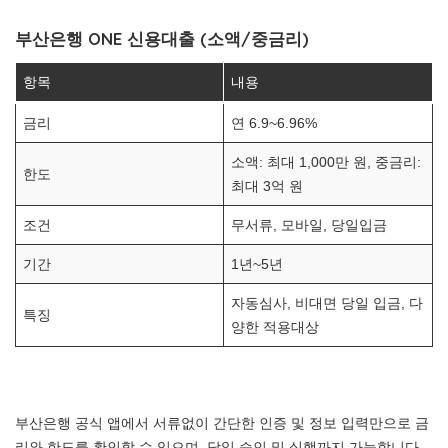
부산은행 ONE 신용대출 (소액/중금리)
항목
내용
금리
연 6.9~6.96%
소액: 최대 1,000만 원, 중금리:
한도
최대 3억 원
조건
무서류, 모바일, 당일입금
기간
1년~5년
자동심사, 비대면 당일 입금, 다
특징
양한 적용대상
부산은행 공식 앱에서 서류없이 간단한 인증 및 정보 입력만으로 금
리와 한도를 확인할 수 있으며, 당일 승인 및 실행까지 가능합니다.