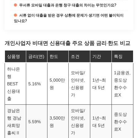
무서류 모바일 대출과 은행 창구 대출의 차이는 무엇인가요?
서류 없이 대출을 받은 경우 상환에 문제가 생기면 어떤 불이익이
있나요?
개인사업자 비대면 신용대출 주요 상품 금리·한도 비교
상품명
금리(연)
한도
조건
기간
특징
하나은
모바일/
1금융권,
행
5,000만
인터넷,
1년~최
중도상
BEST
5.16%
원
신용평
대 5년
환수수
신용대
가
료X
출
경남은
모바일/
중도상
행 경남
3,500만
인터넷,
1년~최
5.59%
환수수
새희망
원
신용평
대 5년
료X
홀씨Ⅱ
가