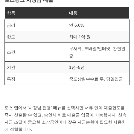
항목
내용
금리
연 6.6%
한도
최대 1억 원
무서류, 모바일/인터넷, 간편인
조건
증
기간
1년~5년
특징
중도상환수수료 무, 당일입금
토스 앱에서 ‘사장님 전용’ 메뉴를 선택하면 서류 없이 대출한도를
즉시 산출할 수 있고, 승인시 바로 대출금 입금이 가능합니다. 신속
자금 조달이 중요한 소상공인이나 잦은 자금순환이 필요한 사용처
에 적합합니다.