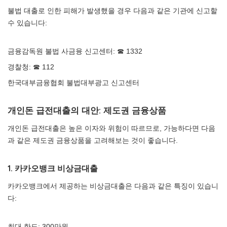
불법 대출로 인한 피해가 발생했을 경우 다음과 같은 기관에 신고할
수 있습니다:
금융감독원 불법 사금융 신고센터: ☎ 1332
경찰청: ☎ 112
한국대부금융협회 불법대부광고 신고센터
개인돈 급전대출의 대안: 제도권 금융상품
개인돈 급전대출은 높은 이자와 위험이 따르므로, 가능하다면 다음
과 같은 제도권 금융상품을 고려해보는 것이 좋습니다.
1. 카카오뱅크 비상금대출
카카오뱅크에서 제공하는 비상금대출은 다음과 같은 특징이 있습니
다:
최대 한도: 300만원