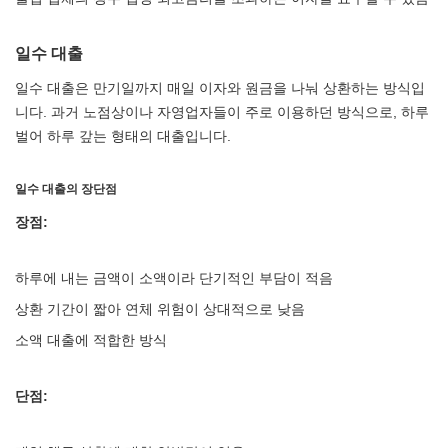
일수 대출
일수 대출은 만기일까지 매일 이자와 원금을 나눠 상환하는 방식입
니다. 과거 노점상이나 자영업자들이 주로 이용하던 방식으로, 하루
벌어 하루 갚는 형태의 대출입니다.
일수 대출의 장단점
장점:
하루에 내는 금액이 소액이라 단기적인 부담이 적음
상환 기간이 짧아 연체 위험이 상대적으로 낮음
소액 대출에 적합한 방식
단점: