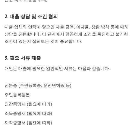
2. 대출 상담 및 조건 협의
대출 업체와 연락이 닿으면 대출 금액, 이자율, 상환 방식 등에 대해
상담을 진행합니다. 이 단계에서 꼼꼼하게 조건을 확인하고 불리한
조건이 있는지 살펴보는 것이 중요합니다.
3. 필요 서류 제출
개인돈 대출에 필요한 일반적인 서류는 다음과 같습니다:
신분증 (주민등록증, 운전면허증 등)
주민등록등본
인감증명서 (필요에 따라)
소득증명서 (필요에 따라)
재직증명서 (필요에 따라)