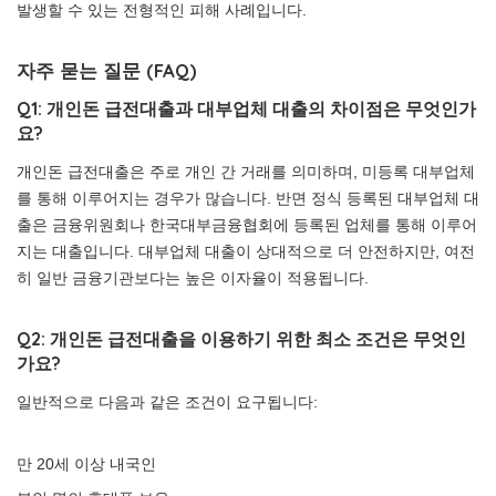
발생할 수 있는 전형적인 피해 사례입니다.
자주 묻는 질문 (FAQ)
Q1: 개인돈 급전대출과 대부업체 대출의 차이점은 무엇인가
요?
개인돈 급전대출은 주로 개인 간 거래를 의미하며, 미등록 대부업체
를 통해 이루어지는 경우가 많습니다. 반면 정식 등록된 대부업체 대
출은 금융위원회나 한국대부금융협회에 등록된 업체를 통해 이루어
지는 대출입니다. 대부업체 대출이 상대적으로 더 안전하지만, 여전
히 일반 금융기관보다는 높은 이자율이 적용됩니다.
Q2: 개인돈 급전대출을 이용하기 위한 최소 조건은 무엇인
가요?
일반적으로 다음과 같은 조건이 요구됩니다:
만 20세 이상 내국인