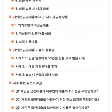
4. 상환 계획 세우기
5. 피해 발생 시 대처 방법
개인돈 급전대출의 대안: 제도권 금융상품
1. 카카오뱅크 비상금대출
2. 저신용자 맞춤 대출 상품
3. 소액 신용대출
개인돈 급전대출 이용자 경험담
사례 1: 30만원 빌렸다가 50만원 상환 요구 받은 사례
사례 2: 비대면 개인돈대출 후기
사례 3: 불법 대부업체 피해 사례
자주 묻는 질문 (FAQ)
Q1: 개인돈 급전대출과 대부업체 대출의 차이점은 무엇인가요?
Q2: 개인돈 급전대출을 이용하기 위한 최소 조건은 무엇인가요?
Q3: 개인돈 급전대출의 일반적인 이자율은 얼마인가요?