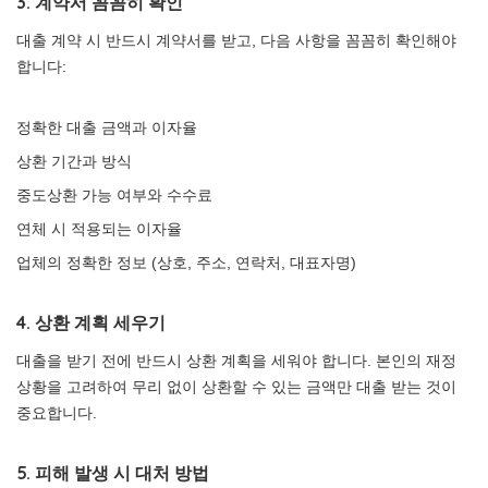
3. 계약서 꼼꼼히 확인
대출 계약 시 반드시 계약서를 받고, 다음 사항을 꼼꼼히 확인해야
합니다:
정확한 대출 금액과 이자율
상환 기간과 방식
중도상환 가능 여부와 수수료
연체 시 적용되는 이자율
업체의 정확한 정보 (상호, 주소, 연락처, 대표자명)
4. 상환 계획 세우기
대출을 받기 전에 반드시 상환 계획을 세워야 합니다. 본인의 재정
상황을 고려하여 무리 없이 상환할 수 있는 금액만 대출 받는 것이
중요합니다.
5. 피해 발생 시 대처 방법