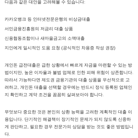
다음과 같은 대안을 고려해볼 수 있습니다:
카카오뱅크 등 인터넷전문은행의 비상금대출
서민금융진흥원의 저금리 대출 상품
신용협동조합이나 새마을금고의 소액대출
지인에게 일시적인 도움 요청 (공식적인 차용증 작성 권장)
개인돈 급전대출은 급한 상황에서 빠르게 자금을 마련할 수 있는 방
법이지만, 높은 이자율과 불법 업체로 인한 피해 위험이 상존합니다.
따라서 가능하다면 제도권 금융기관의 대출 상품을 우선적으로 고
려하고, 개인돈 대출을 선택할 경우에는 반드시 정식 등록된 업체인
지 확인하고 계약 조건을 꼼꼼히 살펴보아야 합니다.
무엇보다 중요한 것은 본인의 상환 능력을 고려한 계획적인 대출 이
용입니다. 단기적인 해결책이 장기적인 문제가 되지 않도록 신중하
게 판단하고, 필요한 경우 전문가의 상담을 받는 것도 좋은 방법입니
다.