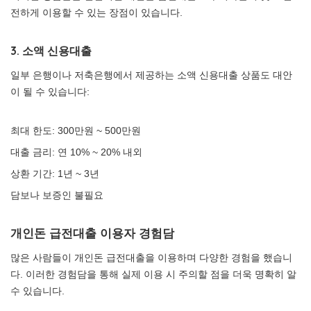
전하게 이용할 수 있는 장점이 있습니다.
3. 소액 신용대출
일부 은행이나 저축은행에서 제공하는 소액 신용대출 상품도 대안
이 될 수 있습니다:
최대 한도: 300만원 ~ 500만원
대출 금리: 연 10% ~ 20% 내외
상환 기간: 1년 ~ 3년
담보나 보증인 불필요
개인돈 급전대출 이용자 경험담
많은 사람들이 개인돈 급전대출을 이용하며 다양한 경험을 했습니
다. 이러한 경험담을 통해 실제 이용 시 주의할 점을 더욱 명확히 알
수 있습니다.