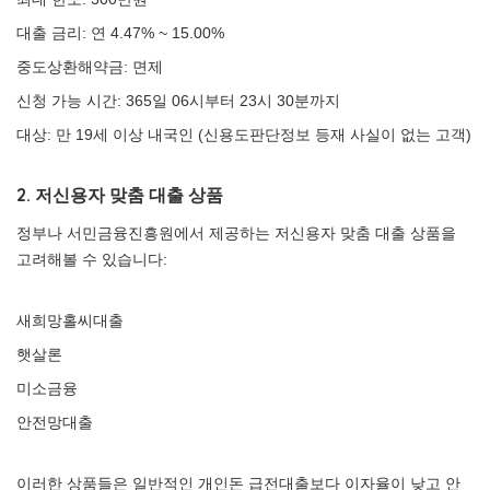
대출 금리: 연 4.47% ~ 15.00%
중도상환해약금: 면제
신청 가능 시간: 365일 06시부터 23시 30분까지
대상: 만 19세 이상 내국인 (신용도판단정보 등재 사실이 없는 고객)
2. 저신용자 맞춤 대출 상품
정부나 서민금융진흥원에서 제공하는 저신용자 맞춤 대출 상품을
고려해볼 수 있습니다:
새희망홀씨대출
햇살론
미소금융
안전망대출
이러한 상품들은 일반적인 개인돈 급전대출보다 이자율이 낮고 안