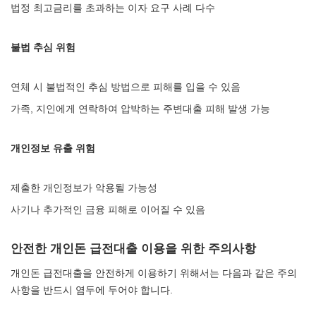
법정 최고금리를 초과하는 이자 요구 사례 다수
불법 추심 위험
연체 시 불법적인 추심 방법으로 피해를 입을 수 있음
가족, 지인에게 연락하여 압박하는 주변대출 피해 발생 가능
개인정보 유출 위험
제출한 개인정보가 악용될 가능성
사기나 추가적인 금융 피해로 이어질 수 있음
안전한 개인돈 급전대출 이용을 위한 주의사항
개인돈 급전대출을 안전하게 이용하기 위해서는 다음과 같은 주의
사항을 반드시 염두에 두어야 합니다.