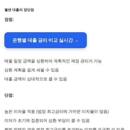
월변 대출의 장단점
장점:
은행별 대출 금리 비교 실시간 →
매월 일정 금액을 상환하여 계획적인 재정 관리가 가능
상환 계획을 쉽게 세울 수 있음
대출 금액이 상대적으로 클 수 있음
단점:
높은 이자율 적용 (법정 최고금리에 가까운 이자율이 많음)
이자가 초기에 집중되어 상환 부담이 클 수 있음
불법 업체의 경우 법정 최고금리를 초과하는 이자를 요구할 수 있음