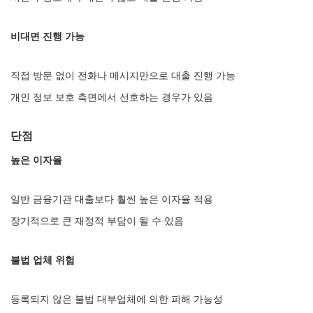
비대면 진행 가능
직접 방문 없이 전화나 메시지만으로 대출 진행 가능
개인 정보 보호 측면에서 선호하는 경우가 있음
단점
높은 이자율
일반 금융기관 대출보다 훨씬 높은 이자율 적용
장기적으로 큰 재정적 부담이 될 수 있음
불법 업체 위험
등록되지 않은 불법 대부업체에 의한 피해 가능성