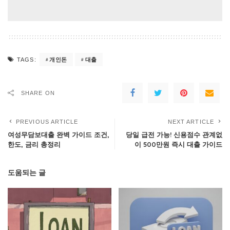
개인돈
대출
TAGS:
SHARE ON
PREVIOUS ARTICLE
NEXT ARTICLE
여성무담보대출 완벽 가이드 조건,
당일 급전 가능! 신용점수 관계없
한도, 금리 총정리
이 500만원 즉시 대출 가이드
도움되는 글