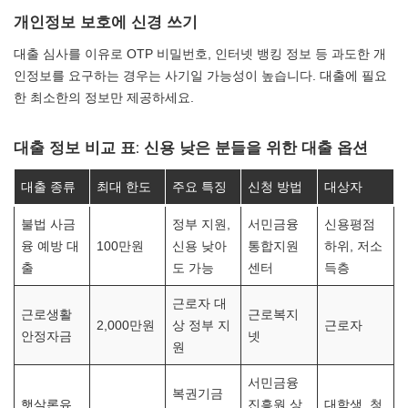
개인정보 보호에 신경 쓰기
대출 심사를 이유로 OTP 비밀번호, 인터넷 뱅킹 정보 등 과도한 개
인정보를 요구하는 경우는 사기일 가능성이 높습니다. 대출에 필요
한 최소한의 정보만 제공하세요.
대출 정보 비교 표: 신용 낮은 분들을 위한 대출 옵션
대출 종류
최대 한도
주요 특징
신청 방법
대상자
불법 사금
정부 지원,
서민금융
신용평점
융 예방 대
100만원
신용 낮아
통합지원
하위, 저소
출
도 가능
센터
득층
근로자 대
근로생활
근로복지
2,000만원
상 정부 지
근로자
안정자금
넷
원
서민금융
복권기금
햇살론유
진흥원 상
대학생, 청