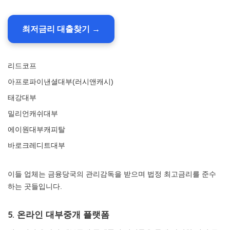
최저금리 대출찾기 →
리드코프
아프로파이낸셜대부(러시앤캐시)
태강대부
밀리언캐쉬대부
에이원대부캐피탈
바로크레디트대부
이들 업체는 금융당국의 관리감독을 받으며 법정 최고금리를 준수
하는 곳들입니다.
5. 온라인 대부중개 플랫폼