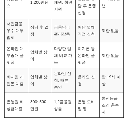
1,200만원
재원, 청년
스
담 후 은행
년
지원
신청
서민금융
상담 후 결
금융당국
해당 업체
우수 대부
제한 없음
정
관리감독
직접 신청
업체
온라인 대
다양한 업
이지론 등
업체별 상
부중개 플
체 비교 가
온라인 플
제한 없음
이
랫폼
능
랫폼
온라인 신
비대면 개
업체별 상
온라인 신
만 19세 이
청, 빠른
인돈 대출
이
청
상
승인
통신등급
은행권 비
300~500
1,2금융권
은행 모바
조건 충족
상금대출
만원
상품
일 앱
자